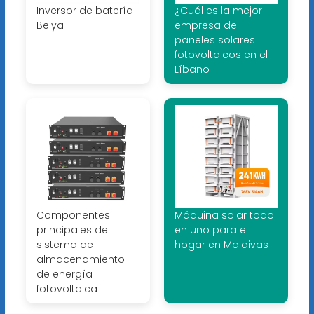
Inversor de batería
¿Cuál es la mejor
Beiya
empresa de
paneles solares
fotovoltaicos en el
Líbano
Componentes
Máquina solar todo
principales del
en uno para el
sistema de
hogar en Maldivas
almacenamiento
de energía
fotovoltaica