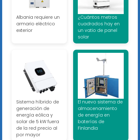
Albania requiere un
¿Cuántos metros
armario eléctrico
cuadrados hay en
exterior
un vatio de panel
solar
Sistema híbrido de
El nuevo sistema de
generación de
almacenamiento
energía eólica y
de energía en
solar de 5 kW fuera
baterías de
de la red precio al
Finlandia
por mayor