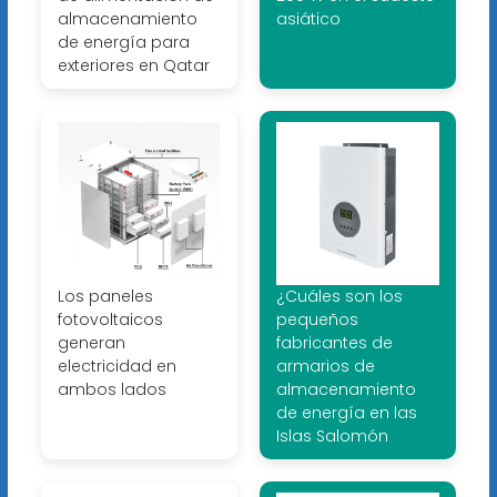
almacenamiento
asiático
de energía para
exteriores en Qatar
Los paneles
¿Cuáles son los
fotovoltaicos
pequeños
generan
fabricantes de
electricidad en
armarios de
ambos lados
almacenamiento
de energía en las
Islas Salomón