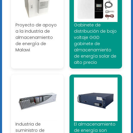
Proyecto de apoyo
Gabinete de
a la industria de
distribución de bajo
almacenamiento
voltaje GGD
de energía de
gabinete de
Malawi
almacenamiento
de energía solar de
alto precio
Industria de
El almacenamiento
suministro de
de energía son