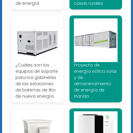
de energía
casas rurales
¿Cuáles son los
Proyecto de
equipos de soporte
energía eólica solar
para los gabinetes
y de
de las estaciones
almacenamiento
de baterías de litio
de energía de
de nueva energía
Irlanda