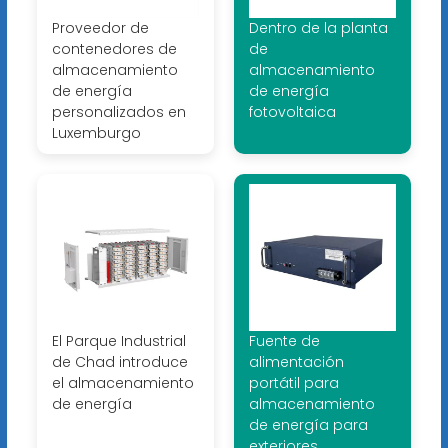
Proveedor de
Dentro de la planta
contenedores de
de
almacenamiento
almacenamiento
de energía
de energía
personalizados en
fotovoltaica
Luxemburgo
El Parque Industrial
Fuente de
de Chad introduce
alimentación
el almacenamiento
portátil para
de energía
almacenamiento
de energía para
exteriores