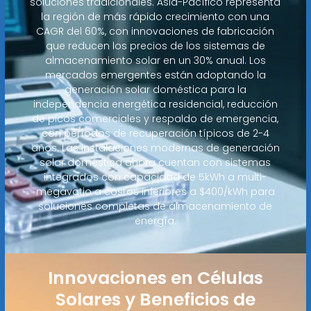
soluciones tradicionales. Asia-Pacífico representa
la región de más rápido crecimiento con una
CAGR del 60%, con innovaciones de fabricación
que reducen los precios de los sistemas de
almacenamiento solar en un 30% anual. Los
mercados emergentes están adoptando la
generación solar doméstica para la
independencia energética residencial, reducción
de picos comerciales y respaldo de emergencia,
con períodos de recuperación típicos de 2-4
años. Las instalaciones modernas de generación
solar doméstica ahora cuentan con sistemas
integrados con capacidad de 5kWh a multi-
megavatio a costos inferiores a $400/kWh para
soluciones completas de almacenamiento de
energía.
Innovaciones en Células
Solares y Beneficios de