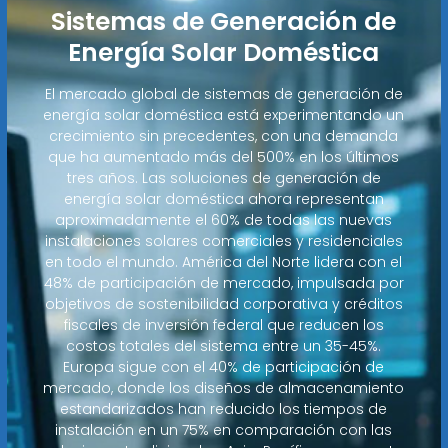
Sistemas de Generación de
Energía Solar Doméstica
El mercado global de sistemas de generación de
energía solar doméstica está experimentando un
crecimiento sin precedentes, con una demanda
que ha aumentado más del 500% en los últimos
tres años. Las soluciones de generación de
energía solar doméstica ahora representan
aproximadamente el 60% de todas las nuevas
instalaciones solares comerciales y residenciales
en todo el mundo. América del Norte lidera con el
48% de participación de mercado, impulsada por
objetivos de sostenibilidad corporativa y créditos
fiscales de inversión federal que reducen los
costos totales del sistema entre un 35-45%.
Europa sigue con el 40% de participación de
mercado, donde los diseños de almacenamiento
estandarizados han reducido los tiempos de
instalación en un 75% en comparación con las