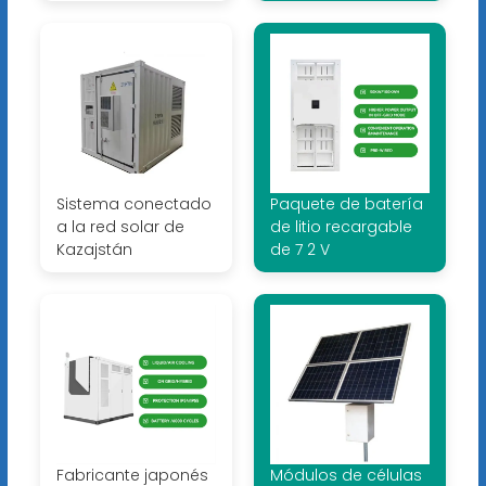
Sistema conectado
Paquete de batería
a la red solar de
de litio recargable
Kazajstán
de 7 2 V
Fabricante japonés
Módulos de células