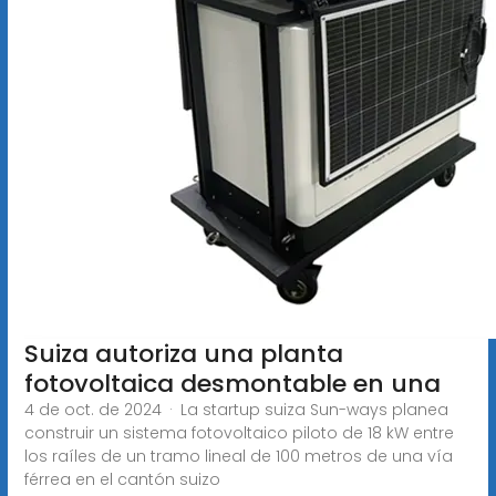
Suiza autoriza una planta
fotovoltaica desmontable en una
4 de oct. de 2024 · La startup suiza Sun-ways planea
construir un sistema fotovoltaico piloto de 18 kW entre
los raíles de un tramo lineal de 100 metros de una vía
férrea en el cantón suizo