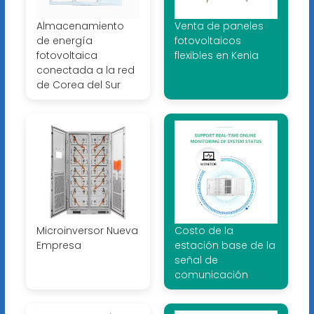
Almacenamiento
Venta de paneles
de energía
fotovoltaicos
fotovoltaica
flexibles en Kenia
conectada a la red
de Corea del Sur
Microinversor Nueva
Costo de la
Empresa
estación base de la
señal de
comunicación