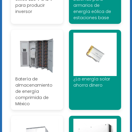
para producir
armarios de
inversor
energía eólica de
estaciones base
Batería de
¿La energía solar
almacenamiento
ahorra dinero
de energía
comprimida de
México