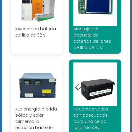
Inversor de batería
Montaje del
de litio de 32 V
paquete de
baterías de iones
de litio de 12 V
¿La energía híbrida
¿Cuántos vatios
eólica y solar
son adecuados
alimenta la
para una celda
estación base de
solar de 48v