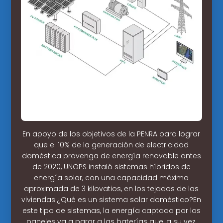
En apoyo de los objetivos de la PENRA para lograr
que el 10% de la generación de electricidad
doméstica provenga de energía renovable antes
de 2020, UNOPS instaló sistemas híbridos de
energía solar, con una capacidad máxima
aproximada de 3 kilovatios, en los tejados de las
viviendas.¿Qué es un sistema solar doméstico?En
este tipo de sistemas, la energía captada por los
paneles va a parar a las baterías que, a su vez,