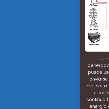
Los i
generada 
puede usa
enviarse
inversor a
electr
continua (
energía 