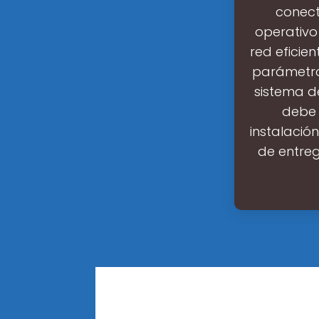
conect
operativo
red eficie
parámetro
sistema d
debe 
instalación
de entre