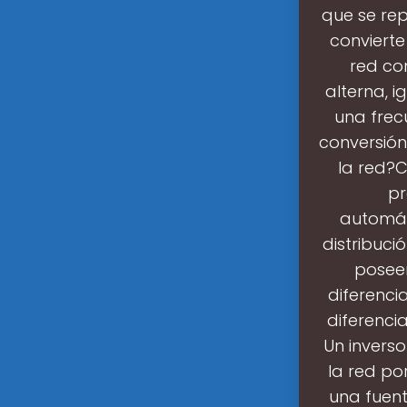
que se rep
convierte
red con
alterna, i
una frec
conversión
la red?
pr
automát
distribuci
poseen
diferenci
diferenci
Un inverso
la red po
una fuent