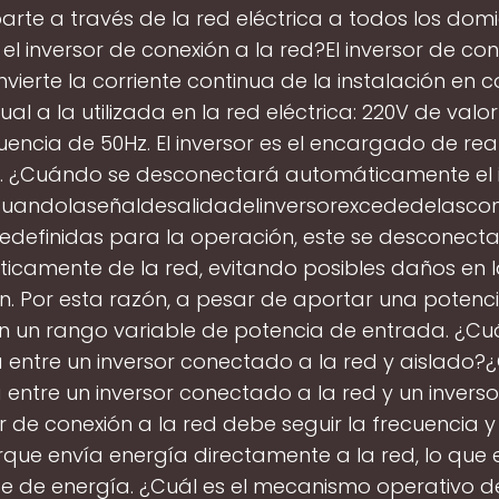
arte a través de la red eléctrica a todos los domic
 el inversor de conexión a la red?El inversor de con
vierte la corriente continua de la instalación en c
gual a la utilizada en la red eléctrica: 220V de valor
uencia de 50Hz. El inversor es el encargado de real
. ¿Cuándo se desconectará automáticamente el 
Cuandolaseñaldesalidadelinversorexcededelascon
edefinidas para la operación, este se desconect
icamente de la red, evitando posibles daños en l
ón. Por esta razón, a pesar de aportar una potenc
 un rango variable de potencia de entrada. ¿Cuá
a entre un inversor conectado a la red y aislado?¿
a entre un inversor conectado a la red y un inverso
r de conexión a la red debe seguir la frecuencia y
rque envía energía directamente a la red, lo que 
e de energía. ¿Cuál es el mecanismo operativo de