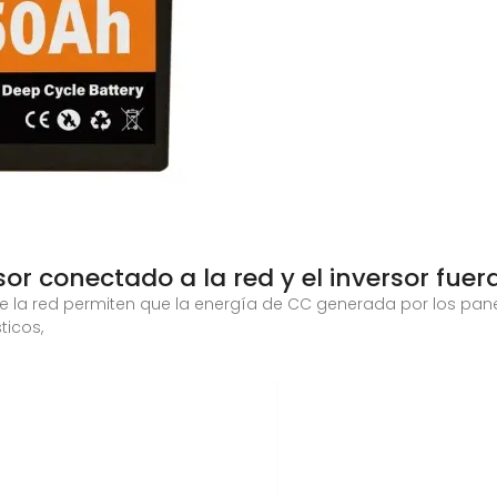
rsor conectado a la red y el inversor fuer
a de la red permiten que la energía de CC generada por los pan
ticos,