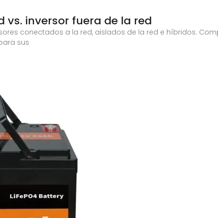
 vs. inversor fuera de la red
sores conectados a la red, aislados de la red e híbridos. Com
 para sus