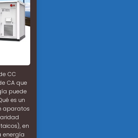
 de CC
 de CA que
rgía puede
Qué es un
on aparatos
laridad
taicos), en
a energía