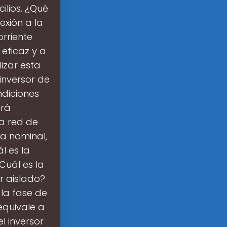
ilios. ¿Qué
exión a la
orriente
 eficaz y a
izar esta
inversor de
diciones
ará
a red de
ia nominal,
l es la
Cuál es la
r aislado?
 la fase de
equivale a
l inversor