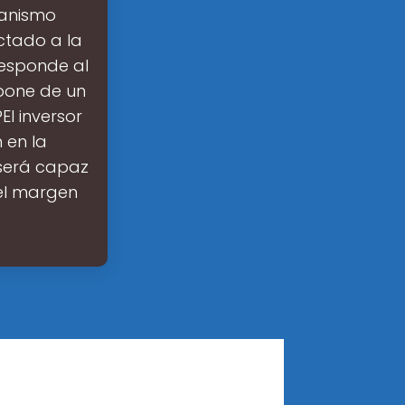
canismo
ctado a la
responde al
pone de un
l inversor
 en la
r será capaz
el margen