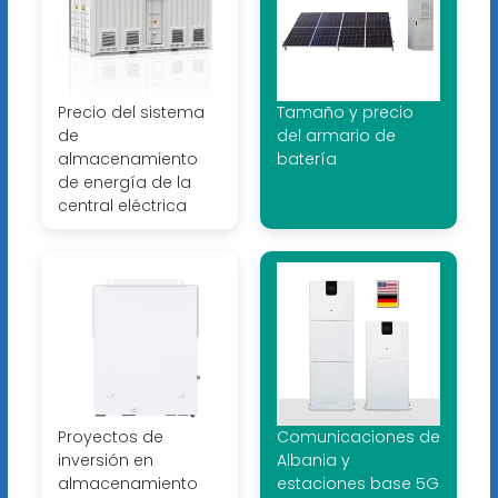
Precio del sistema
Tamaño y precio
de
del armario de
almacenamiento
batería
de energía de la
central eléctrica
Proyectos de
Comunicaciones de
inversión en
Albania y
almacenamiento
estaciones base 5G