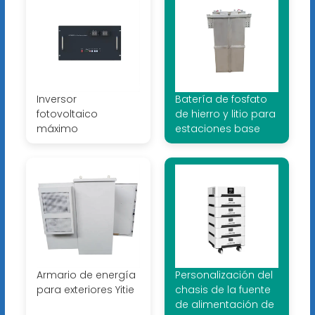
Inversor
Batería de fosfato
fotovoltaico
de hierro y litio para
máximo
estaciones base
Armario de energía
Personalización del
para exteriores Yitie
chasis de la fuente
de alimentación de