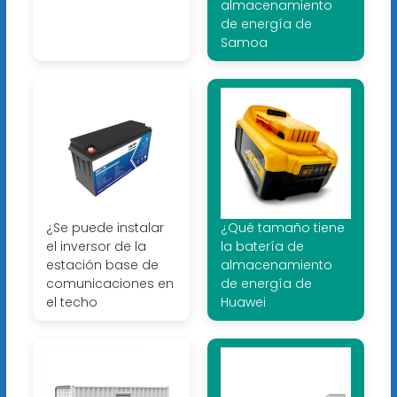
almacenamiento
de energía de
Samoa
¿Se puede instalar
¿Qué tamaño tiene
el inversor de la
la batería de
estación base de
almacenamiento
comunicaciones en
de energía de
el techo
Huawei