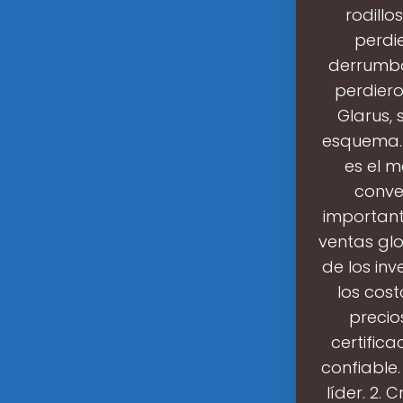
rodill
perdi
derrumbó
perdiero
Glarus,
esquema. 
es el m
conve
important
ventas glo
de los in
los cost
precio
certific
confiable.
líder. 2.