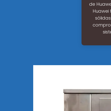
de Huawei
Huawei 
sólidas
comprom
sis