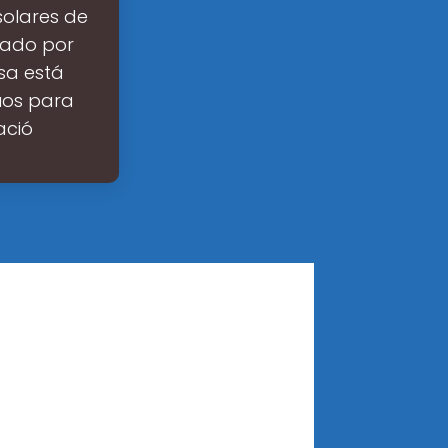
solares de
dado por
esa está
uos para
ació