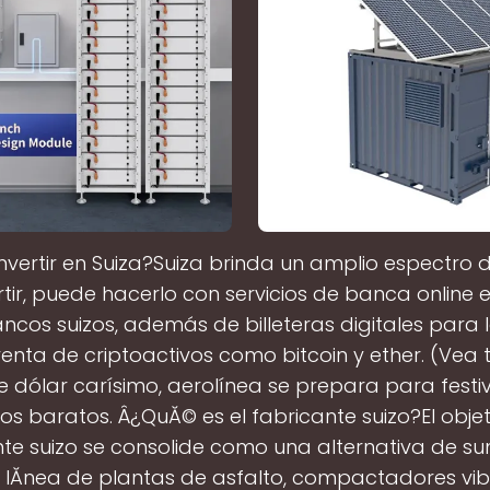
vertir en Suiza?Suiza brinda un amplio espectro d
rtir, puede hacerlo con servicios de banca online e
ancos suizos, además de billeteras digitales para 
nta de criptoactivos como bitcoin y ether. (Vea 
 dólar carísimo, aerolínea se prepara para festi
os baratos. Â¿QuĂ© es el fabricante suizo?El obje
nte suizo se consolide como una alternativa de su
 lĂ­nea de plantas de asfalto, compactadores vib