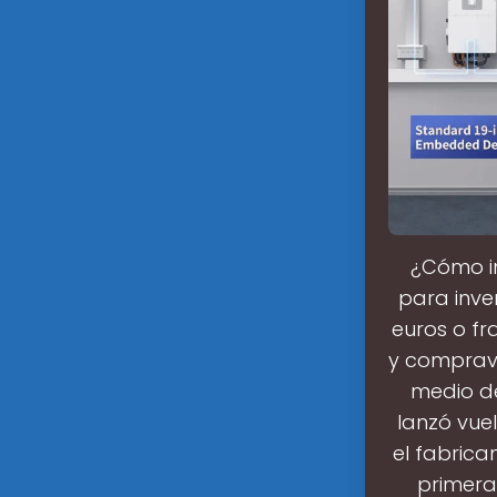
¿Cómo in
para inve
euros o fr
y comprave
medio de
lanzó vuel
el fabrica
primera