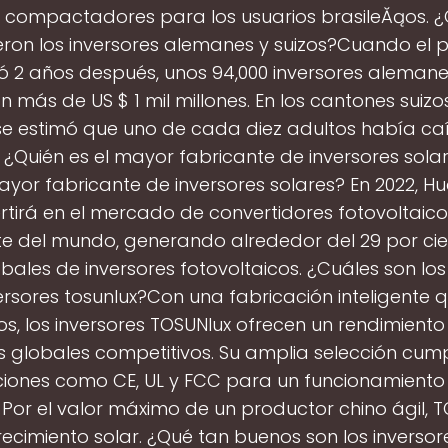
os compactadores para los usuarios brasileĂąos. 
eron los inversores alemanes y suizos?Cuando el p
 2 años después, unos 94,000 inversores alemanes
n más de US $ 1 mil millones. En los cantones suizos
 se estimó que uno de cada diez adultos había caí
¿Quién es el mayor fabricante de inversores sola
ayor fabricante de inversores solares? En 2022, H
rtirá en el mercado de convertidores fotovoltaic
e del mundo, generando alrededor del 29 por cie
bales de inversores fotovoltaicos. ¿Cuáles son los
versores tosunlux?Con una fabricación inteligente 
os, los inversores TOSUNlux ofrecen un rendimiento
s globales competitivos. Su amplia selección cum
aciones como CE, UL y FCC para un funcionamiento
 Por el valor máximo de un productor chino ágil, 
 Crecimiento solar. ¿Qué tan buenos son los inversor