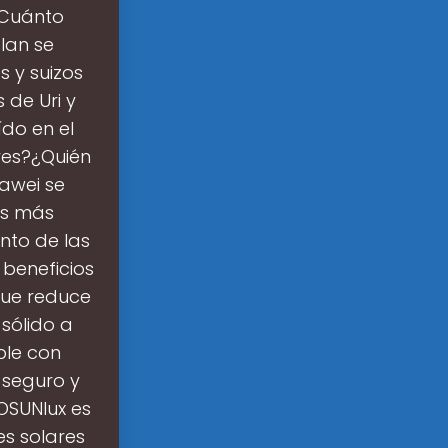
¿Cuánto
lan se
 y suizos
 de Uri y
do en el
res?¿Quién
uawei se
os más
nto de las
 beneficios
que reduce
 sólido a
ple con
 seguro y
TOSUNlux es
es solares