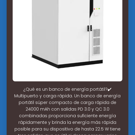
¿Qué es un banco de energía portátil?✔️
Multipuerto y carga rápida. Un banco de energía
portátil súper compacto de carga rápida de
24000 mAh con salidas PD 3.0 y QC 3.0
combinadas proporciona suficiente energía
rápidamente y brinda la energía más rápida
posible para su dispositivo de hasta 22.5 W tiene