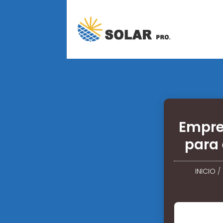
Empre
para
INICIO
/