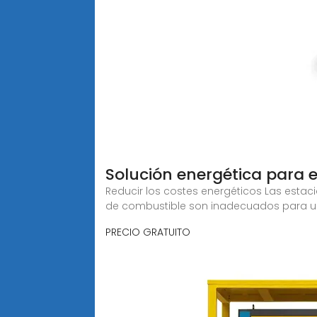
Solución energética para
Reducir los costes energéticos Las est
de combustible son inadecuados para u
PRECIO GRATUITO