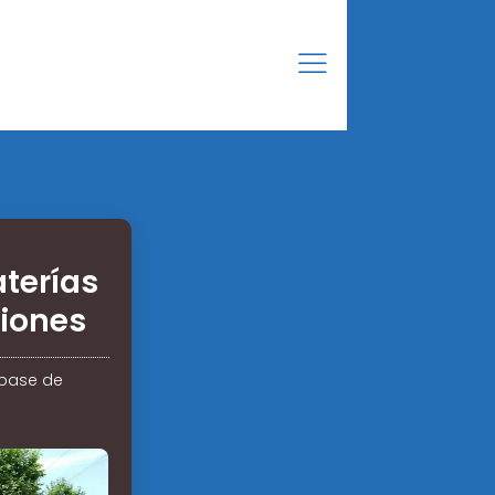
terías
iones
 base de