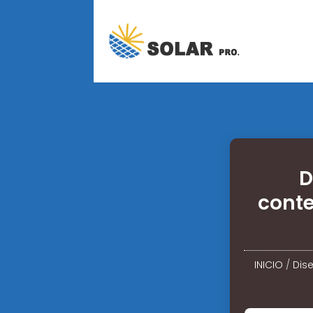
D
cont
INICIO
/
Dis