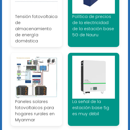
Tensión fotovoltaica
Política de precios
de
de la electricidad
almacenamiento
de la estación base
de energía
5G de Nauru
doméstica
Paneles solares
La señal de la
fotovoltaicos para
estación base 5g
hogares rurales en
es muy débil
Myanmar