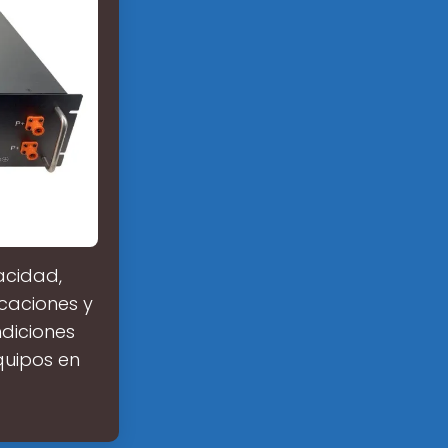
acidad,
caciones y
ndiciones
quipos en