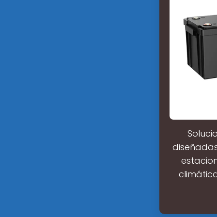
Soluci
diseñadas
estacion
climátic