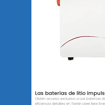
Las baterías de litio impu
Obtén acceso exclusivo a Las baterías d
eficiencia detalles en Tianjin Liwei New En