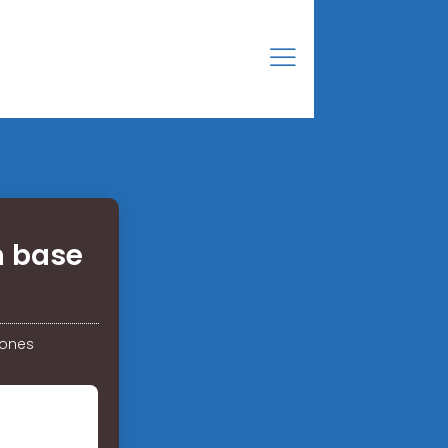
n base
iones