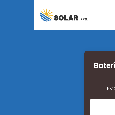
Bater
INIC