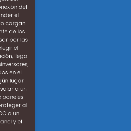
nexión del
ender el
olo cargan
nte de los
sar por las
egir el
ción, llega
inversores,
dos en el
gún lugar
solar a un
s paneles
proteger al
CC o un
anel y el