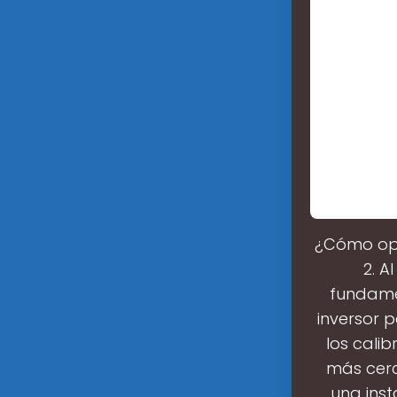
¿Cómo opti
2. A
fundamen
inversor p
los cali
más cerc
una inst