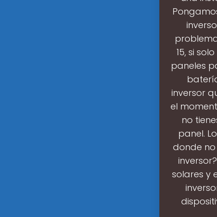
Pongamos 
inverso
problema.
15, si so
paneles pa
baterí
inversor q
el momento
no tiene
panel. L
donde no 
inversor
solares y 
invers
disposit