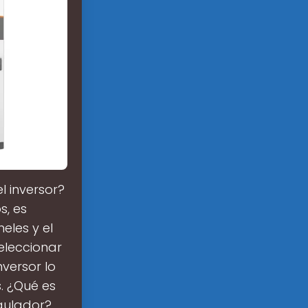
l inversor?
s, es
eles y el
seleccionar
versor lo
. ¿Qué es
egulador?