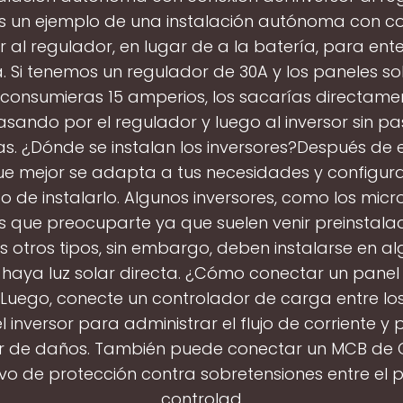
un ejemplo de una instalación autónoma con co
r al regulador, en lugar de a la batería, para ent
 Si tenemos un regulador de 30A y los paneles s
lo consumieras 15 amperios, los sacarías directame
sando por el regulador y luego al inversor sin pa
as. ¿Dónde se instalan los inversores?Después de el
ue mejor se adapta a tus necesidades y configura
 de instalarlo. Algunos inversores, como los micro
s que preocuparte ya que suelen venir preinstala
os otros tipos, sin embargo, deben instalarse en al
haya luz solar directa. ¿Cómo conectar un panel 
?Luego, conecte un controlador de carga entre lo
el inversor para administrar el flujo de corriente y 
or de daños. También puede conectar un MCB de 
ivo de protección contra sobretensiones entre el p
controlad