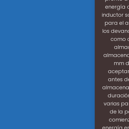
energía a
inductor s
para el a
los devan
como c
almac
almacenam
mm de
aceptar
antes d
almacenam
duració
varias pa
de la p
comienz
energía e