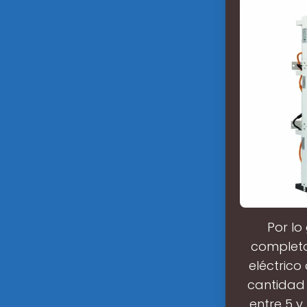
Por lo
completo
eléctrico
cantidad 
entre 5 