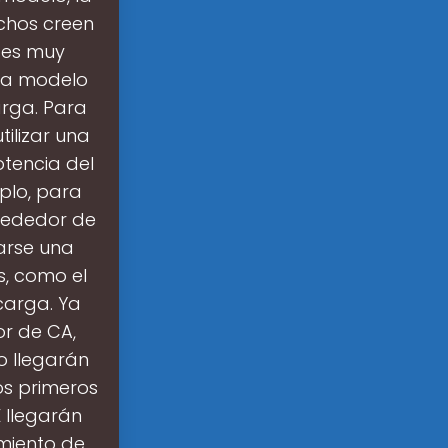
uchos creen
d es muy
ada modelo
arga. Para
ilizar una
otencia del
plo, para
rededor de
arse una
s, como el
carga. Ya
r de CA,
o llegarán
s primeros
 llegarán
miento de