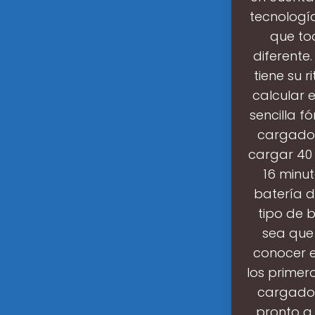
tecnología
que tod
diferente
tiene su 
calcular 
sencilla f
cargador
cargar 40
16 minu
batería d
tipo de 
sea que
conocer e
los prime
cargador
pronto a