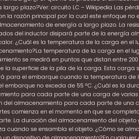
 largo plazo?Ver: circuito LC – Wikipedia Las pérd
on la razón principal por la cual este enfoque no 
lmacenamiento de energía a largo plazo. La resi
ados del inductor disipará parte de la energía 
alor. ¿Cuál es la temperatura de la carga en el l
enamiento?La temperatura de la carga en el lu
iento se medirá en puntos que distan entre 20
 la superficie de la pila de la carga. Esta carga s
á para el embarque cuando la temperatura de 
el embarque no exceda de 55 ºC. ¿Cuál es la dura
iento para cada parte de una carga de varias
n del almacenamiento para cada parte de una 
rtes comienza en el momento en que se complet
arte. La duración del almacenamiento del objeto
a cuando se ensambla el objeto. ¿Cómo se alm
n un dispositivo de almacenamiento?En cualquier 