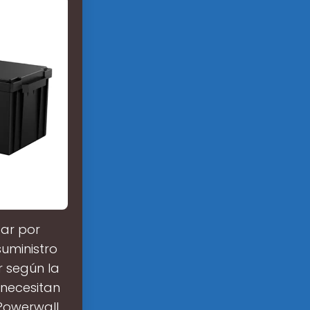
gar por
uministro
r según la
 necesitan
Powerwall