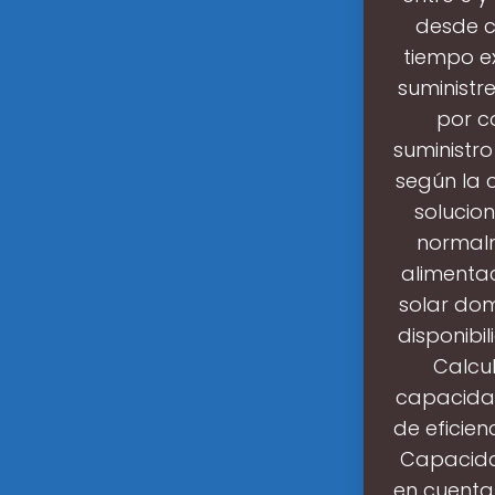
desde ce
tiempo e
suministre
por c
suministro
según la c
solucio
normalm
alimentac
solar dom
disponibil
Calcu
capacidad
de eficie
Capacidad
en cuenta 