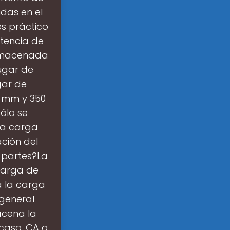
idas en el
es práctico
stencia de
almacenada
ugar de
gar de
0 mm y 350
ólo se
la carga
ción del
 partes?La
carga de
a la carga
 general
acena la
caso, CA o