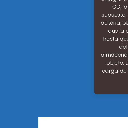
CC, lo
supuesto,
batería, o
que la 
hasta qu
del
almacenam
objeto.
carga de 