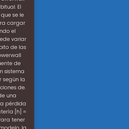
itual. El
que se le
para cargar
ndo el
uede variar
bito de las
owerwall
uente de
un sistema
r según la
pciones de.
de una
la pérdida
ería [h] =
Para tener
 modelo, la