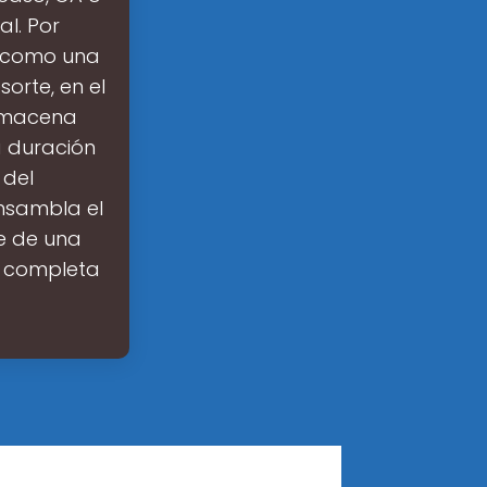
al. Por
l como una
orte, en el
almacena
 duración
 del
nsambla el
e de una
e completa