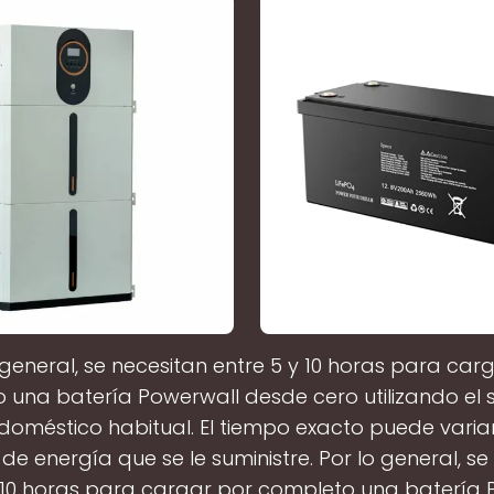
 general, se necesitan entre 5 y 10 horas para car
 una batería Powerwall desde cero utilizando el s
 doméstico habitual. El tiempo exacto puede varia
de energía que se le suministre. Por lo general, se
y 10 horas para cargar por completo una batería 