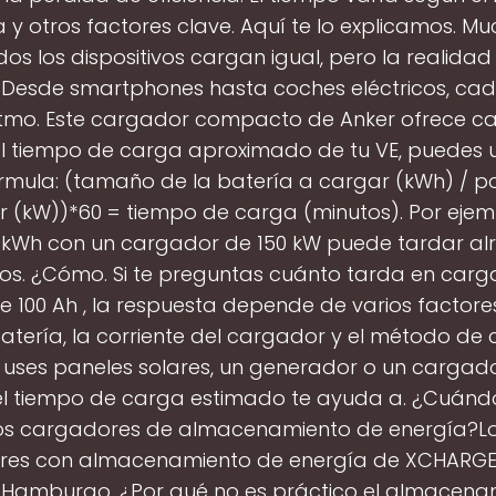
 y otros factores clave. Aquí te lo explicamos. M
os los dispositivos cargan igual, pero la realida
. Desde smartphones hasta coches eléctricos, c
ritmo. Este cargador compacto de Anker ofrece c
el tiempo de carga aproximado de tu VE, puedes ut
órmula: (tamaño de la batería a cargar (kWh) / p
 (kW))*60 = tiempo de carga (minutos). Por ejem
 kWh con un cargador de 150 kW puede tardar al
tos. ¿Cómo. Si te preguntas cuánto tarda en carg
e 100 Ah , la respuesta depende de varios factore
batería, la corriente del cargador y el método de 
 uses paneles solares, un generador o un cargado
l tiempo de carga estimado te ayuda a. ¿Cuánd
ros cargadores de almacenamiento de energía?Lo
es con almacenamiento de energía de XCHARGE
 Hamburgo. ¿Por qué no es práctico el almacena