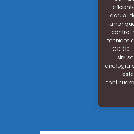
eficient
actual d
arranque
control 
técnicos d
CC (10– 
sinuso
analogía q
est
continuame