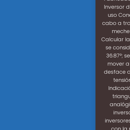
Inversor d
uso Cone
cabo a tr
mecher
Calcular la
se consid
36.87º; s
mover a 
desface de
tensió
Indicaci
triang
analógi
invers
inversore
con la