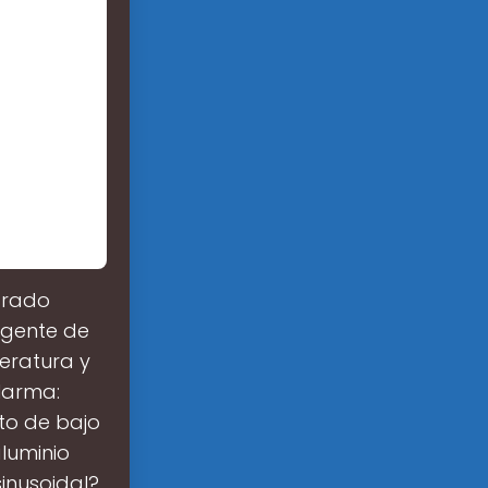
grado
igente de
eratura y
larma:
ito de bajo
luminio
inusoidal?