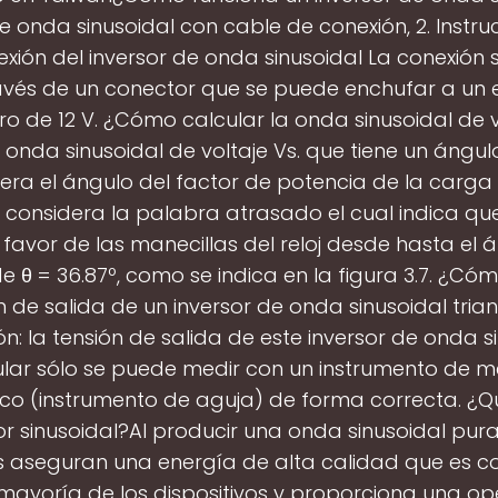
e onda sinusoidal con cable de conexión, 2. Instr
xión del inversor de onda sinusoidal La conexión s
avés de un conector que se puede enchufar a un 
o de 12 V. ¿Cómo calcular la onda sinusoidal de v
 onda sinusoidal de voltaje Vs. que tiene un ángul
era el ángulo del factor de potencia de la carga 
e considera la palabra atrasado el cual indica q
favor de las manecillas del reloj desde hasta el 
 θ = 36.87º, como se indica en la figura 3.7. ¿Có
n de salida de un inversor de onda sinusoidal tria
ón: la tensión de salida de este inversor de onda s
ular sólo se puede medir con un instrumento de m
co (instrumento de aguja) de forma correcta. ¿Q
or sinusoidal?Al producir una onda sinusoidal pura
s aseguran una energía de alta calidad que es 
 mayoría de los dispositivos y proporciona una op