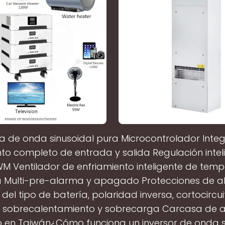
da de onda sinusoidal pura Microcontrolador Inte
nto completo de entrada y salida Regulación intel
WM Ventilador de enfriamiento inteligente de temp
 Multi-pre-alarma y apagado Protecciones de a
del tipo de batería, polaridad inversa, cortocircu
e, sobrecalentamiento y sobrecarga Carcasa de a
 en Taiwán¿Cómo funciona un inversor de onda s