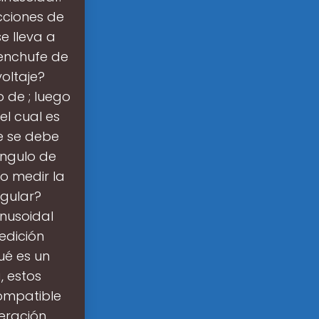
ucciones de
e lleva a
enchufe de
oltaje?
o de ; luego
el cual es
ue se debe
ángulo de
mo medir la
ngular?
inusoidal
edición
ué es un
, estos
compatible
eración