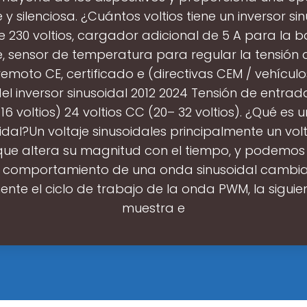
e y silenciosa. ¿Cuántos voltios tiene un inversor si
e 230 voltios, cargador adicional de 5 A para la b
, sensor de temperatura para regular la tensión 
remoto CE, certificado e (directivas CEM / vehícul
el inversor sinusoidal 2012 2024 Tensión de entrada
16 voltios) 24 voltios CC (20– 32 voltios). ¿Qué es u
idal?Un voltaje sinusoidales principalmente un vol
ue altera su magnitud con el tiempo, y podemos
e comportamiento de una onda sinusoidal cambi
nte el ciclo de trabajo de la onda PWM, la sigui
muestra e