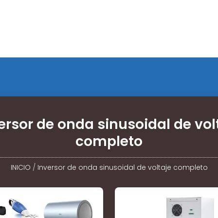
ersor de onda sinusoidal de vol
completo
INICIO
/
Inversor de onda sinusoidal de voltaje completo