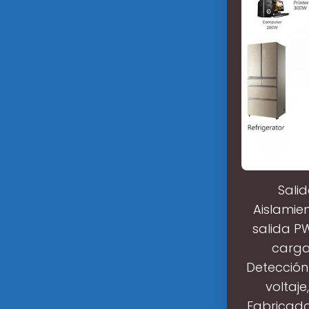
Sali
Aislamie
salida P
carga
Detección 
voltaj
Fabricado