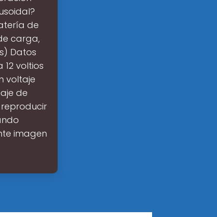
nusoidal?
atería de
de carga,
os) Datos
 12 voltios
n voltaje
taje de
 reproducir
ando
ente imagen