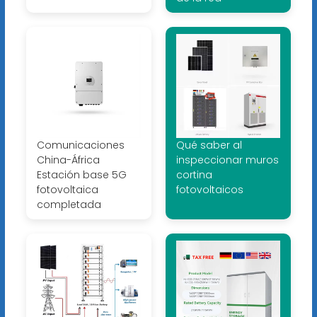
Comunicaciones
Qué saber al
China-África
inspeccionar muros
Estación base 5G
cortina
fotovoltaica
fotovoltaicos
completada