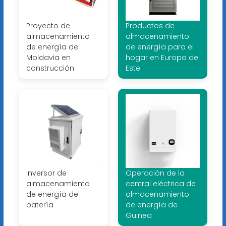
Proyecto de
Productos de
almacenamiento
almacenamiento
de energía de
de energía para el
Moldavia en
hogar en Europa del
construcción
Este
Inversor de
Operación de la
almacenamiento
central eléctrica de
de energía de
almacenamiento
batería
de energía de
Guinea