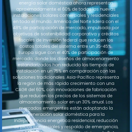
energía solar doméstica ahora representan
aproximadamente el 60% de todas las nuevas
instalaciones solares comerciales y residenciales
en todo el mundo. América del Norte lidera con el
48% de participación de mercado, impulsada por
objetivos de sostenibilidad corporativa y créditos
fiscales de inversión federal que reducen los
costos totales del sistema entre un 35-45%.
Europa sigue con el 40% de participación de
mercado, donde los diseños de almacenamiento
estandarizados han reducido los tiempos de
instalación en un 75% en comparación con las
soluciones tradicionales. Asia-Pacífico representa
la región de más rápido crecimiento con una
CAGR del 60%, con innovaciones de fabricación
que reducen los precios de los sistemas de
almacenamiento solar en un 30% anual. Los
mercados emergentes están adoptando la
generación solar doméstica para la
independencia energética residencial, reducción
de picos comerciales y respaldo de emergencia,