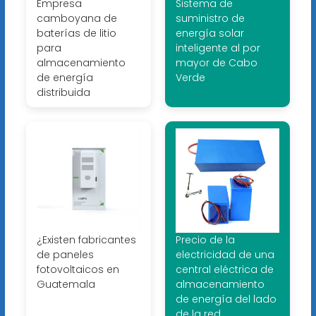
Empresa
Sistema de
camboyana de
suministro de
baterías de litio
energía solar
para
inteligente al por
almacenamiento
mayor de Cabo
de energía
Verde
distribuida
¿Existen fabricantes
Precio de la
de paneles
electricidad de una
fotovoltaicos en
central eléctrica de
Guatemala
almacenamiento
de energía del lado
de la red