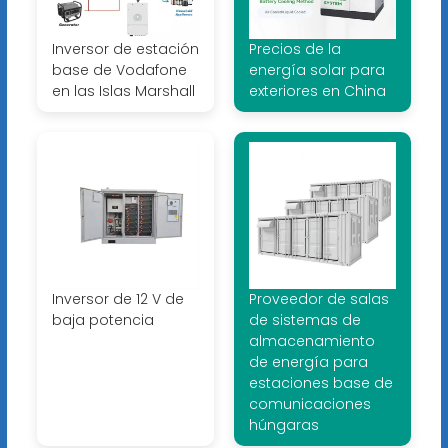
Inversor de estación
Precios de la
base de Vodafone
energía solar para
en las Islas Marshall
exteriores en China
Inversor de 12 V de
Proveedor de salas
baja potencia
de sistemas de
almacenamiento
de energía para
estaciones base de
comunicaciones
húngaras