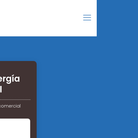
ergía
l
comercial