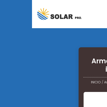
Arma
INICIO
/
A