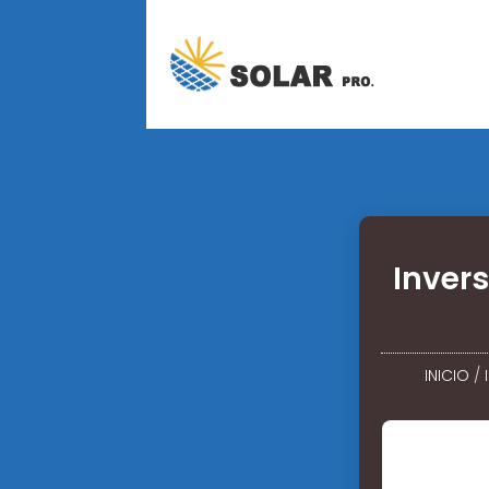
Inver
INICIO
/