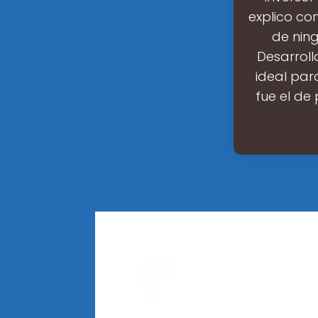
explico co
de ning
Desarroll
ideal para
fue el de