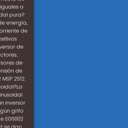
 iguales o
idal pura?
de energía,
orriente de
sitivos
nversor de
ctores:.
rsores de
ensión de
2 MSP 2512.
soidal?La
inusoidal
n inversor
ngún grifo
te EGS002
st se dan