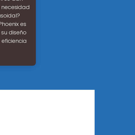
n necesidad
usoidal?
Phoenix es
n su diseño
eficiencia