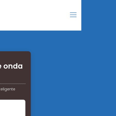
e onda
teligente