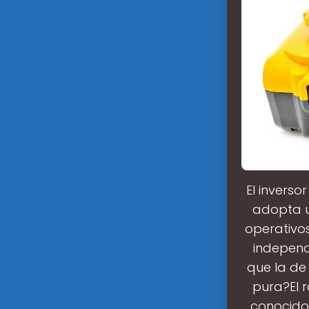
El inverso
adopta un
operativos
independ
que la de 
pura?El 
conocidos