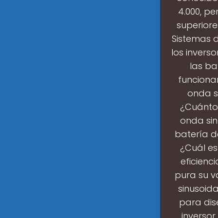
4.000, pe
superiore
Sistemas d
los invers
las ba
funcionar
onda si
¿Cuántos
onda sin
batería de
¿Cuál es
eficienc
pura su v
sinusoida
para dis
inversor