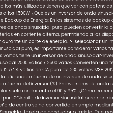
ro los más utilizados tienen que ver con potencias
s a los 1.500W. ¿Qué es un inversor de onda sinuso
e Backup de Energía: En los sistemas de backup 
ores de onda sinusoidal pura pueden convertir la c
terías en corriente alterna, permitiendo a los dispo
 durante un corte de energía. Al seleccionar un i
nusoidal pura, es importante considerar varios fa
 voltios tiene un inversor de onda sinusoidal?Inve
usoidal 2000 vatios / 2500 vatios Convierten una t
 12 ó 24 voltios en CA pura de 230 voltios MSP 201
 la eficiencia máxima de un inversor de onda sinu
ia máxima del inversor (%): En inversores de onda s
alor suele rondar entre el 90 y 95%. ¿Cómo hacer u
l pura?Circuito de inversor sinusoidal pura con ni
eño de centro se ha convertido en simple median
 Sinusoidal tarjeta de conductor o tarjeta. Este po