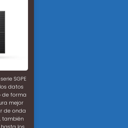
 serie SGPE
 los datos
do de forma
ura mejor
sor de onda
, también
 hasta los