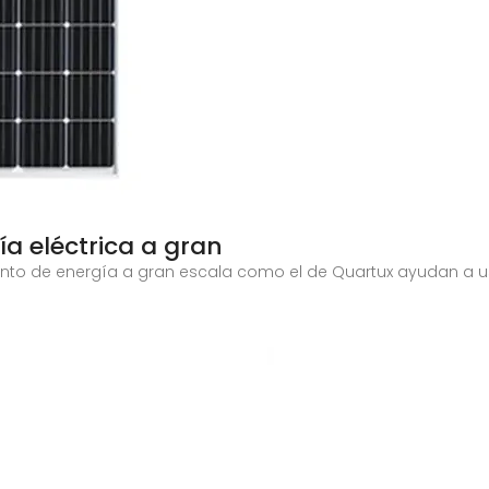
a eléctrica a gran
to de energía a gran escala como el de Quartux ayudan a us