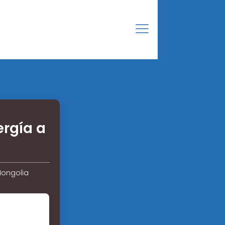
rgía a
Mongolia