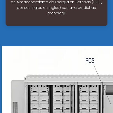
de Almacenamiento de Energía en Baterías (BESS,
por sus siglas en inglés) son una de dichas
tecnologí