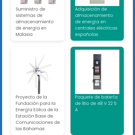
Suministro de
Adquisición de
sistemas de
almacenamiento
almacenamiento
de energía en
de energía en
centrales eléctricas
Malasia
españolas
Proyecto de la
Paquete de batería
Fundación para la
de litio de 48 V 22 5
Energía Eólica de la
A
Estación Base de
Comunicaciones de
las Bahamas