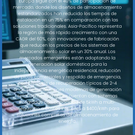
Europa sigue con el 40% de participación de
mercado, donde los diseños de almacenamiento
estandarizados han reducido los tiempos de
instalación en un 75% en comparación con las
soluciones tradicionales. Asia-Pacífico representa
la región de más rápido crecimiento con una
CAGR del 60%, con innovaciones de fabricación
que reducen los precios de los sistemas de
almacenamiento solar en un 30% anual. Los
mercados emergentes están adoptando la
generación solar doméstica para la
independencia energética residencial, reducción
de picos comerciales y respaldo de emergencia,
con períodos de recuperación típicos de 2-4
años. Las instalaciones modernas de generación
solar doméstica ahora cuentan con sistemas
integrados con capacidad de 5kWh a multi-
megavatio a costos inferiores a $400/kWh para
soluciones completas de almacenamiento de
energía.