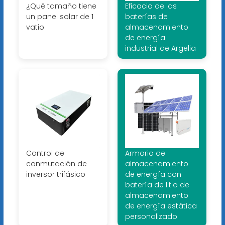
¿Qué tamaño tiene
Eficacia de las
un panel solar de 1
baterías de
vatio
almacenamiento
de energía
industrial de Argelia
Control de
Armario de
conmutación de
almacenamiento
inversor trifásico
de energía con
batería de litio de
almacenamiento
de energía estática
personalizado