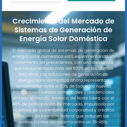
Crecimiento del Mercado de
Sistemas de Generación de
Energía Solar Doméstica
El mercado global de sistemas de generación de
energía solar doméstica está experimentando un
crecimiento sin precedentes, con una demanda
que ha aumentado más del 500% en los últimos
tres años. Las soluciones de generación de
energía solar doméstica ahora representan
aproximadamente el 60% de todas las nuevas
instalaciones solares comerciales y residenciales
en todo el mundo. América del Norte lidera con el
48% de participación de mercado, impulsada por
objetivos de sostenibilidad corporativa y créditos
fiscales de inversión federal que reducen los
costos totales del sistema entre un 35-45%.