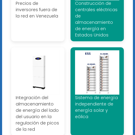
Precios de
Construcción de
inversores fuera de
centrales eléctricas
la red en Venezuela
de
almacenamiento
de energía en
Estados Unidos
Integración del
Sistema de energía
almacenamiento
independiente de
de energía del lado
energía solar y
del usuario en la
eólica
regulación de picos
de la red