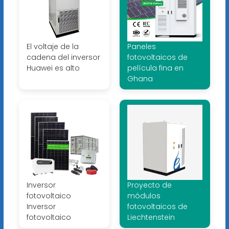
El voltaje de la
Paneles
cadena del inversor
fotovoltaicos de
Huawei es alto
película fina en
Ghana
Inversor
Proyecto de
fotovoltaico
módulos
Inversor
fotovoltaicos de
fotovoltaico
Liechtenstein