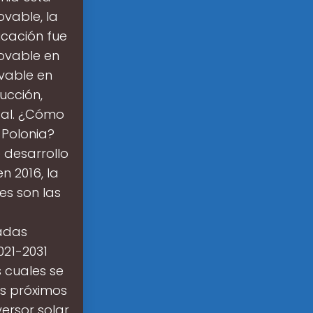
vable, la
icación fue
ovable en
ovable en
ucción,
otal. ¿Cómo
 Polonia?
 desarrollo
n 2016, la
es son las
adas
021-2031
s cuales se
os próximos
ersor solar