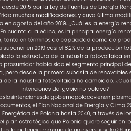
 desde 2015 por la Ley de Fuentes de Energía Reno
frido muchas modificaciones, y cuya última modif
 en agosto del año 2019. ¿Cuál es la energía ren
En cuanto a la eólica, es la principal energía ren
a, tanto en términos de capacidad como de prod
 suponer en 2019 casi el 8,2% de la producción t
ado la estructura de la industria fotovoltaica en
 prosumidor había sido el segmento principal de
a, pero desde la primera subasta de renovables e
a de la industria fotovoltaica ha cambiado. ¿Cuál
intenciones del gobierno polaco?
aslasintencionesdelgobiernopolacovienen plasm
cumentos, el Plan Nacional de Energía y Clima 2
a Energética de Polonia hasta 2040, a través de lo
el plan estratégico que Polonia quiere seguir en l
l es la potencia máxima de un inversor solar?El inv