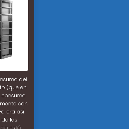
consumo del
to (que en
Su consumo
camente con
ya era asi
 de las
nia está