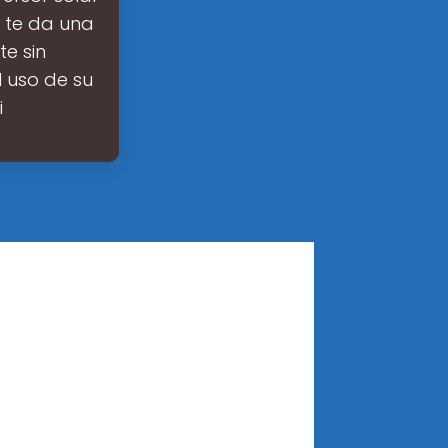
o te da una
te sin
l uso de su
i