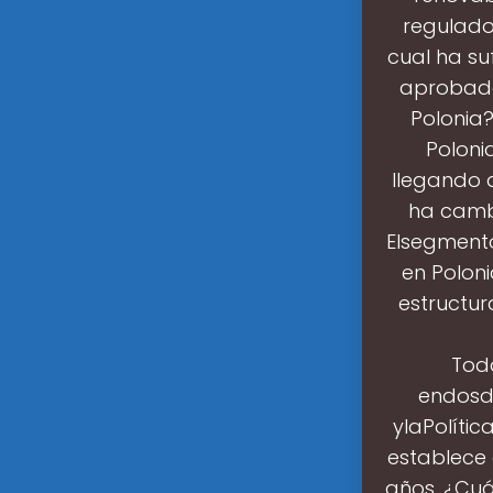
regulado
cual ha su
aprobada
Polonia?
Poloni
llegando a
ha cambi
Elsegmento
en Poloni
estructur
Tod
endosdo
ylaPolític
establece 
años. ¿Cuá