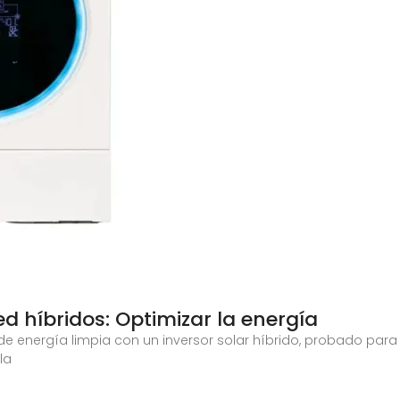
ed híbridos: Optimizar la energía
de energía limpia con un inversor solar híbrido, probado para
la