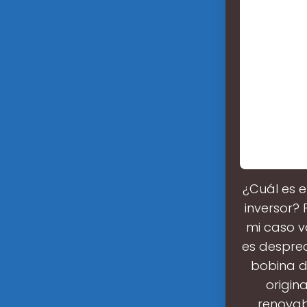
¿Cuál es e
inversor?
mi caso v
es desprec
bobina de
origin
renovab