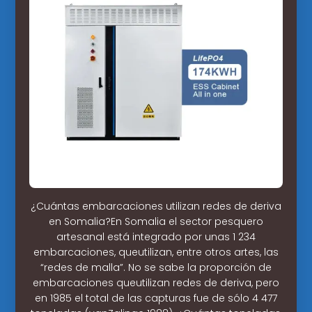
¿Cuántas embarcaciones utilizan redes de deriva
en Somalia?En Somalia el sector pesquero
artesanal está integrado por unas 1 234
embarcaciones, queutilizan, entre otros artes, las
“redes de malla”. No se sabe la proporción de
embarcaciones queutilizan redes de deriva, pero
en 1985 el total de las capturas fue de sólo 4 477