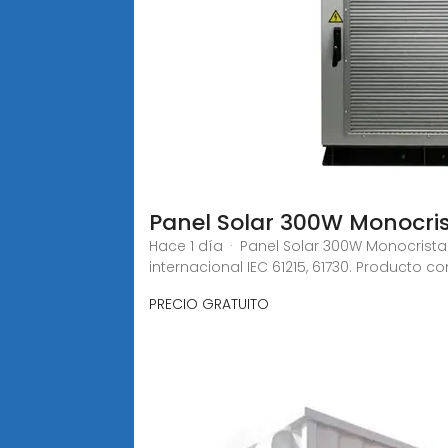
Panel Solar 300W Monocris
Hace 1 día · Panel Solar 300W Monocrista
internacional IEC 61215, 61730. Producto co
PRECIO GRATUITO