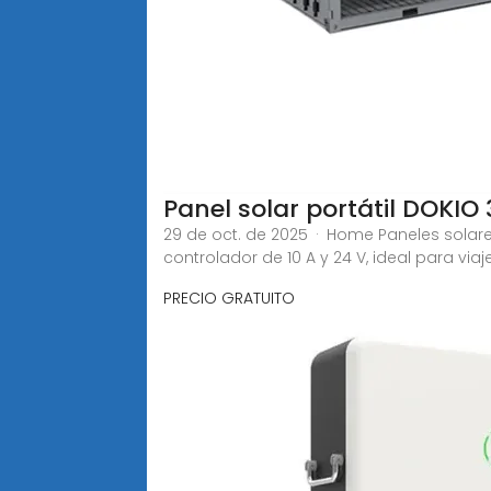
Panel solar portátil DOKIO
29 de oct. de 2025 · Home Paneles solares
controlador de 10 A y 24 V, ideal para viaje
PRECIO GRATUITO