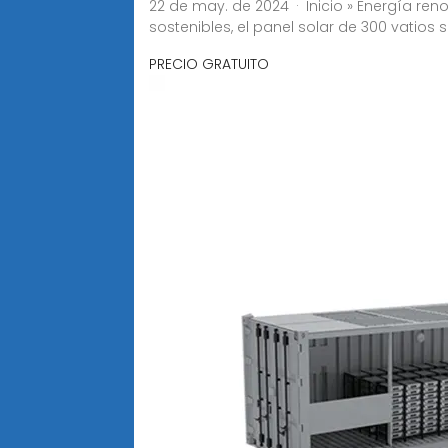
22 de may. de 2024 · Inicio » Energía re
sostenibles, el panel solar de 300 vatios 
PRECIO GRATUITO