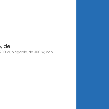
, de
200 W, plegable, de 300 W, con