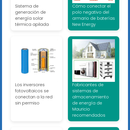
Sistema de
Cómo conectar el
generación de
polo negativo del
energía solar
armario de baterías
térmica apilada
New Energy
Los inversores
Fabricantes de
fotovoltaicos se
sistemas de
conectan a la red
almacenamiento
sin permiso
de energía de
Mauricio
recomendados