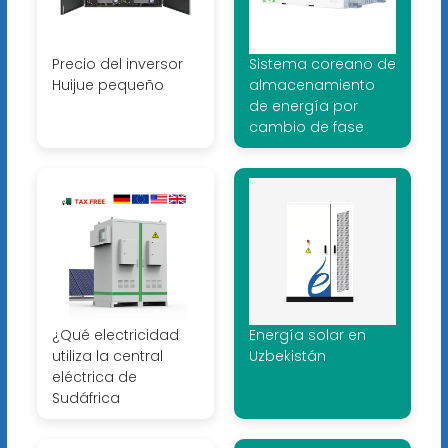
Precio del inversor
Sistema coreano de
Huijue pequeño
almacenamiento
de energía por
cambio de fase
¿Qué electricidad
Energía solar en
utiliza la central
Uzbekistán
eléctrica de
Sudáfrica