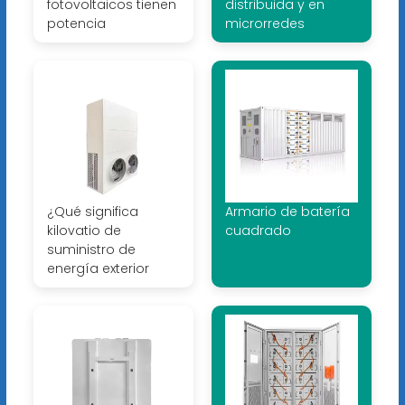
fotovoltaicos tienen
distribuida y en
potencia
microrredes
¿Qué significa
Armario de batería
kilovatio de
cuadrado
suministro de
energía exterior