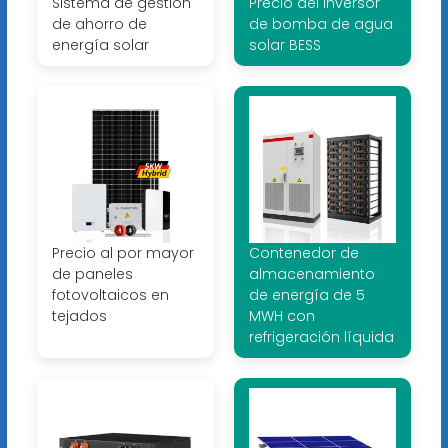
Sistema de gestión
Precio del inversor
de ahorro de
de bomba de agua
energía solar
solar BESS
Precio al por mayor
Contenedor de
de paneles
almacenamiento
fotovoltaicos en
de energía de 5
tejados
MWH con
refrigeración líquida