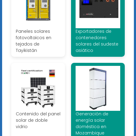
Paneles solares
Exportadores de
fotovoltaicos en
contenedores
tejados de
solares del sudeste
Tayikistán
asiático
Contenido del panel
Generación de
solar de doble
energía solar
vidrio
doméstica en
Mozambique