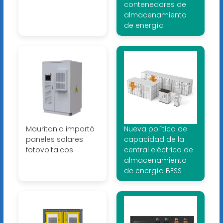
contenedores de
almacenamiento
de energía
Mauritania importó
Nueva política de
paneles solares
capacidad de la
fotovoltaicos
central eléctrica de
almacenamiento
de energía BESS