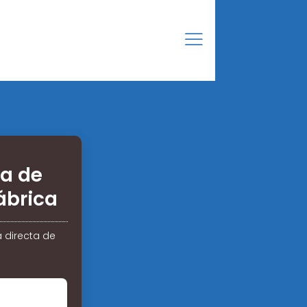
a de
ábrica
 directa de