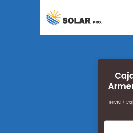
Caj
Armen
INICIO
/
Caj