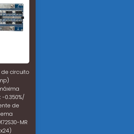
de circuito
Vmp)
e máxima
 -0.350%/
ente de
stema
AM72S30-MR
6x24)