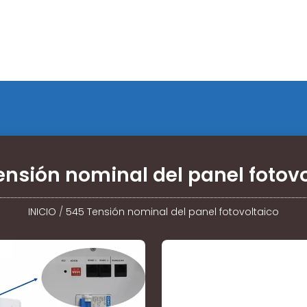
ensión nominal del panel fotovo
INICIO
/
545 Tensión nominal del panel fotovoltaico