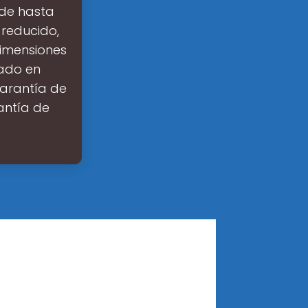
 de hasta
 reducido,
dimensiones
cado en
garantía de
antía de