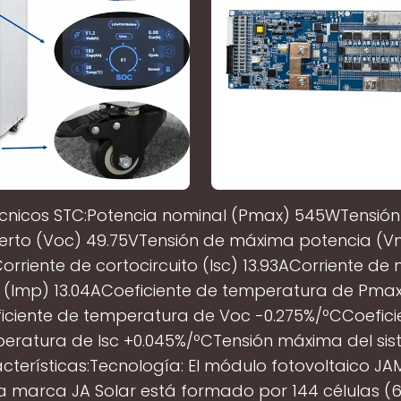
écnicos STC:Potencia nominal (Pmax) 545WTensión 
erto (Voc) 49.75VTensión de máxima potencia (
orriente de cortocircuito (Isc) 13.93ACorriente d
 (Imp) 13.04ACoeficiente de temperatura de Pmax
iciente de temperatura de Voc -0.275%/ºCCoefici
eratura de Isc +0.045%/ºCTensión máxima del si
cterísticas:Tecnología: El módulo fotovoltaico J
a marca JA Solar está formado por 144 células (