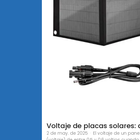
Voltaje de placas solares: 
2 de may. de 2025 · El voltaje de un pane
(voltaje) de entre 0,5 y 0,6 voltios cuando