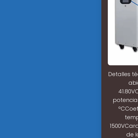
Detalles t
abi
41.80VC
potencia
ºCCoef
temp
1500VCara
de l