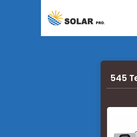
545 T