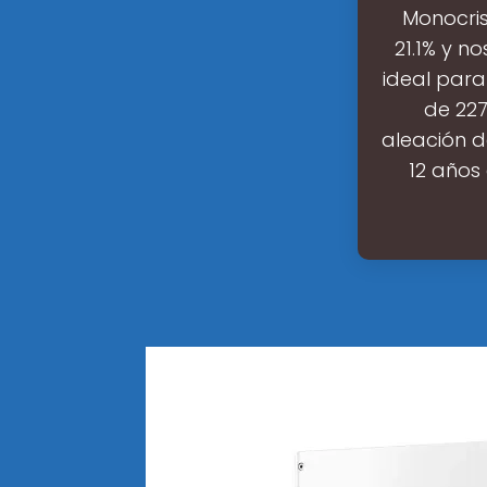
Monocris
21.1% y n
ideal para
de 227
aleación d
12 años