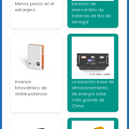
Menos precio en el
Estación de
extranjero
intercambio de
baterías de litio de
Senegal
Inversor
La estación base de
fotovoltaico de
almacenamiento
doble potencia
de energía solar
más grande de
China