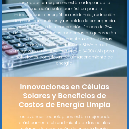
mercados emergentes están adoptando la
generación solar doméstica para la
independencia energética residencial, reducción
de picos comerciales y respaldo de emergencia,
con períodos de recuperación típicos de 2-4
años. Las instalaciones modernas de generación
solar doméstica ahora cuentan con sistemas
integrados con capacidad de 5kWh a multi-
megavatio a costos inferiores a $400/kWh para
soluciones completas de almacenamiento de
energía.
Innovaciones en Células
Solares y Beneficios de
Costos de Energía Limpia
Los avances tecnológicos están mejorando
drásticamente el rendimiento de las células
solares y la generación de energía limpia