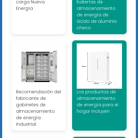
carga Nueva
baterías de
Energía
almacenamiento
de energía de
ácido de aluminio
checo
Recomendación del
Los productos de
fabricante de
almacenamiento
gabinetes de
de energía para el
almacenamiento
hogar incluyen
de energía
industrial