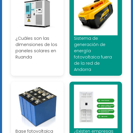
¿Cuáles son las
Sistema de
dimensiones de los
generación de
paneles solares en
energía
Ruanda
fotovoltaica fuera
de la red de
Andorra
Base fotovoltaica
¿Existen empresas