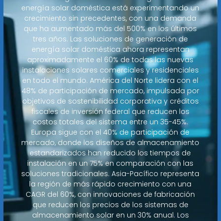
energía solar doméstica está experimentando un
crecimiento sin precedentes, con una demanda
que ha aumentado más del 500% en los últimos
tres años. Las soluciones de generación de
energía solar doméstica ahora representan
aproximadamente el 60% de todas las nuevas
instalaciones solares comerciales y residenciales
en todo el mundo. América del Norte lidera con el
48% de participación de mercado, impulsada por
objetivos de sostenibilidad corporativa y créditos
fiscales de inversión federal que reducen los
costos totales del sistema entre un 35-45%.
Europa sigue con el 40% de participación de
mercado, donde los diseños de almacenamiento
estandarizados han reducido los tiempos de
instalación en un 75% en comparación con las
soluciones tradicionales. Asia-Pacífico representa
la región de más rápido crecimiento con una
CAGR del 60%, con innovaciones de fabricación
que reducen los precios de los sistemas de
almacenamiento solar en un 30% anual. Los