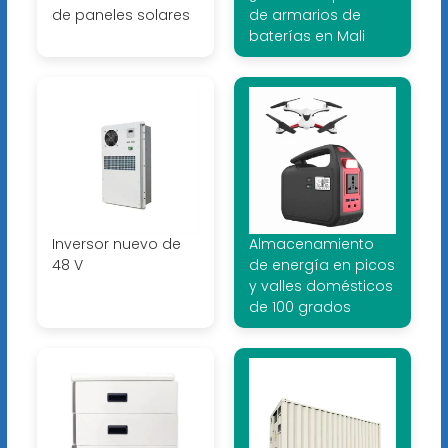
de paneles solares
de armarios de
baterías en Mali
Inversor nuevo de
Almacenamiento
48 V
de energía en picos
y valles domésticos
de 100 grados