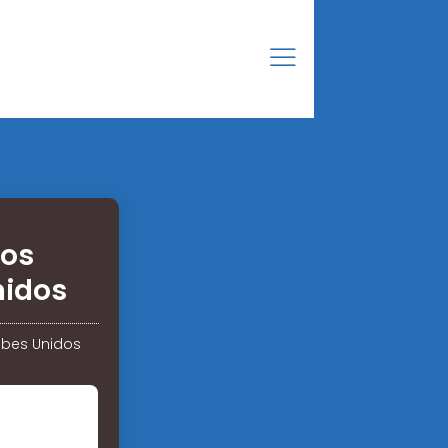
cos
nidos
rabes Unidos