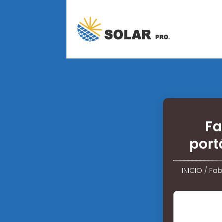
Fa
port
INICIO
/
Fab