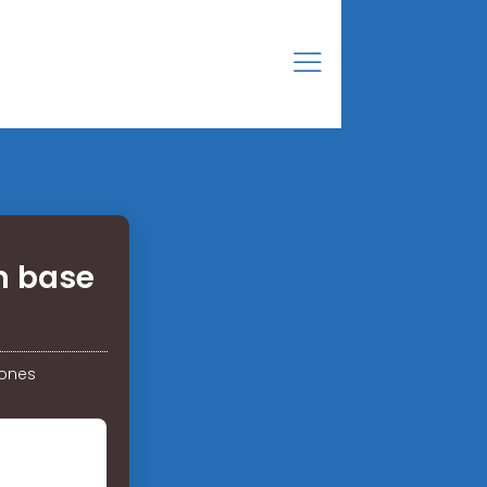
n base
iones