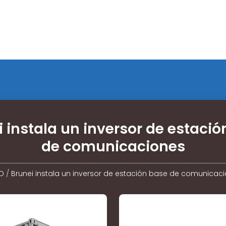
i instala un inversor de estació
de comunicaciones
IO
/
Brunei instala un inversor de estación base de comunicac