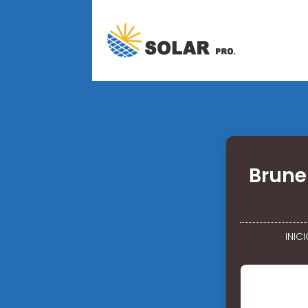
Brune
INIC