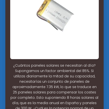
¿Cuántos paneles solares se necesitan al día?
Supongamos un factor ambiental del 85%. Si
utilizas diariamente la mitad de su capacidad,
necesitarías un conjunto de paneles de
aproximadamente 7.35 kW, lo que se traduce en
25 paneles solares para compensar los costes
por completo. Esto suponiendo 8 horas solares al
día, que es la media anual en España y paneles
de 300 W. ¿Cuál es la potencia normal de un