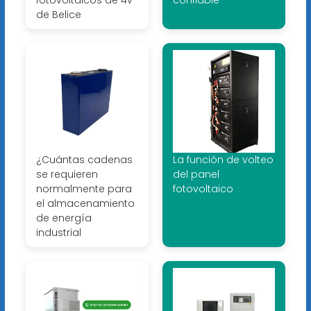
fotovoltaicos de 4v
confiable
de Belice
¿Cuántas cadenas
La función de volteo
se requieren
del panel
normalmente para
fotovoltaico
el almacenamiento
de energía
industrial