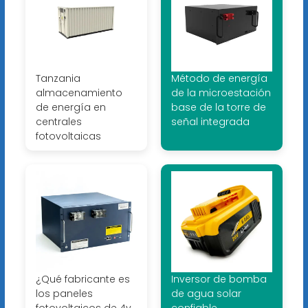
Tanzania
Método de energía
almacenamiento
de la microestación
de energía en
base de la torre de
centrales
señal integrada
fotovoltaicas
¿Qué fabricante es
Inversor de bomba
los paneles
de agua solar