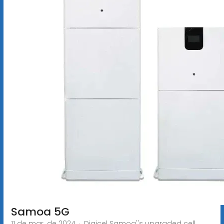
Samoa 5G
11 de mar. de 2024 · Digicel Samoa''s upgraded cell