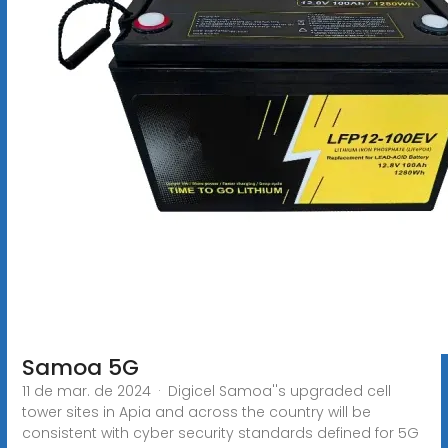
Samoa 5G
11 de mar. de 2024 · Digicel Samoa''s upgraded cell
tower sites in Apia and across the country will be
consistent with cyber security standards defined for 5G