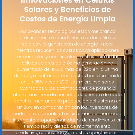
Innovaciones en Células
Solares y Beneficios de
Costos de Energía Limpia
Los avances tecnológicos están mejorando
drásticamente el rendimiento de las células
solares y la generación de energía limpia
mientras reducen los costos para aplicaciones
residenciales y comerciales. La eficiencia de las
células solares de próxima generación ha
aumentado del 15% a más del 22% en la última
década, mientras que los costos han disminuido
en un 85% desde 2010. Los microinversores
avanzados y los optimizadores de potencia
ahora maximizan la cosecha de energía de cada
panel, aumentando la producción del sistema en
un 25% en comparación con los inversores de
cadena tradicionales. Los sistemas de monitoreo
inteligente proporcionan datos de rendimiento en
tiempo real y alertas de mantenimiento
predictivo, reduciendo los costos operativos en