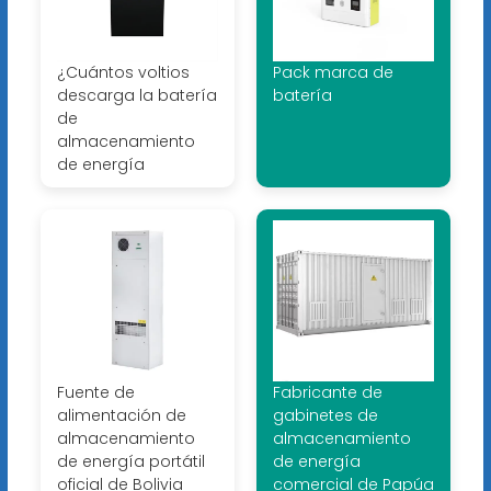
¿Cuántos voltios
Pack marca de
descarga la batería
batería
de
almacenamiento
de energía
Fuente de
Fabricante de
alimentación de
gabinetes de
almacenamiento
almacenamiento
de energía portátil
de energía
oficial de Bolivia
comercial de Papúa