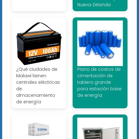
Nueva Zelanda
¿Qué ciudades de
Plano de costos de
Malawi tienen
cimentación de
centrales eléctricas
tablero grande
de
para estación base
almacenamiento
de energía
de energía