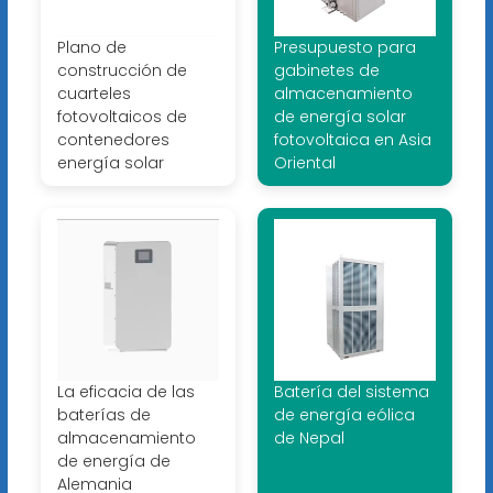
Plano de
Presupuesto para
construcción de
gabinetes de
cuarteles
almacenamiento
fotovoltaicos de
de energía solar
contenedores
fotovoltaica en Asia
energía solar
Oriental
La eficacia de las
Batería del sistema
baterías de
de energía eólica
almacenamiento
de Nepal
de energía de
Alemania