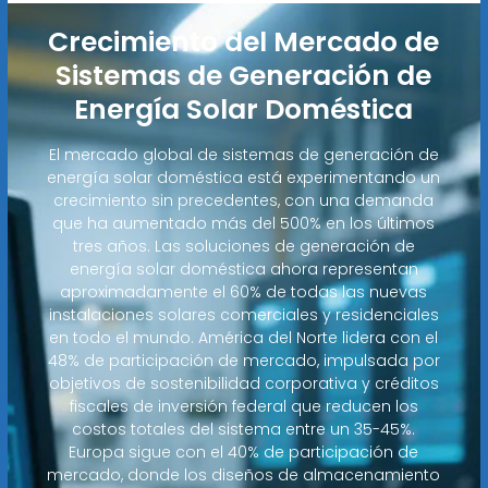
Crecimiento del Mercado de
Sistemas de Generación de
Energía Solar Doméstica
El mercado global de sistemas de generación de
energía solar doméstica está experimentando un
crecimiento sin precedentes, con una demanda
que ha aumentado más del 500% en los últimos
tres años. Las soluciones de generación de
energía solar doméstica ahora representan
aproximadamente el 60% de todas las nuevas
instalaciones solares comerciales y residenciales
en todo el mundo. América del Norte lidera con el
48% de participación de mercado, impulsada por
objetivos de sostenibilidad corporativa y créditos
fiscales de inversión federal que reducen los
costos totales del sistema entre un 35-45%.
Europa sigue con el 40% de participación de
mercado, donde los diseños de almacenamiento