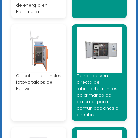
de energía en
Bielorrusia
Colector de paneles
Tienda de venta
fotovoltaicos de
directa del
Huawei
fabricante francés
de armarios de
baterías para
comunicaciones al
aire libre