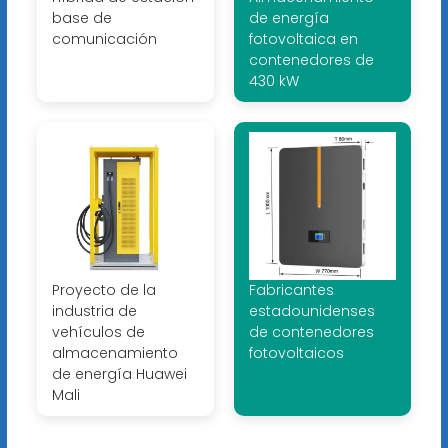
base de
de energía
comunicación
fotovoltaica en
contenedores de
430 kW
Proyecto de la
Fabricantes
industria de
estadounidenses
vehículos de
de contenedores
almacenamiento
fotovoltaicos
de energía Huawei
Mali