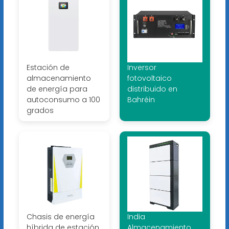
Estación de
Inversor
almacenamiento
fotovoltaico
de energía para
distribuido en
autoconsumo a 100
Bahréin
grados
Chasis de energía
India
híbrida de estación
Almacenamiento