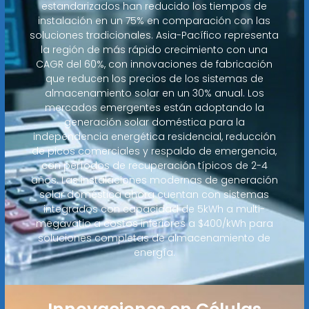
estandarizados han reducido los tiempos de
instalación en un 75% en comparación con las
soluciones tradicionales. Asia-Pacífico representa
la región de más rápido crecimiento con una
CAGR del 60%, con innovaciones de fabricación
que reducen los precios de los sistemas de
almacenamiento solar en un 30% anual. Los
mercados emergentes están adoptando la
generación solar doméstica para la
independencia energética residencial, reducción
de picos comerciales y respaldo de emergencia,
con períodos de recuperación típicos de 2-4
años. Las instalaciones modernas de generación
solar doméstica ahora cuentan con sistemas
integrados con capacidad de 5kWh a multi-
megavatio a costos inferiores a $400/kWh para
soluciones completas de almacenamiento de
energía.