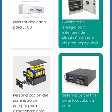
Inversor dedicado
Gabinete de
para EE UU
energía para
exteriores de
Kirguistán batería
de gran capacidad
Personalización del
Sistema de central
suministro de
solar fotovoltaica
energía para
suiza
almacenamiento