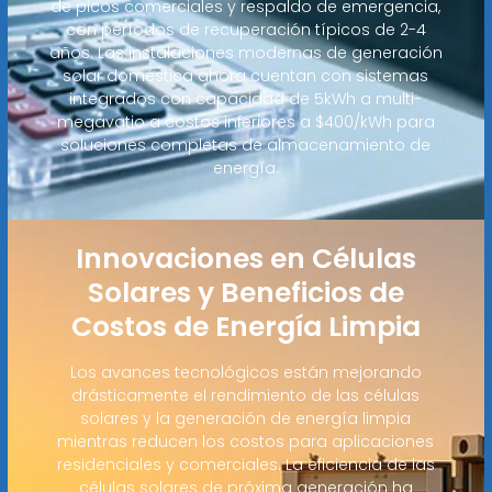
de picos comerciales y respaldo de emergencia,
con períodos de recuperación típicos de 2-4
años. Las instalaciones modernas de generación
solar doméstica ahora cuentan con sistemas
integrados con capacidad de 5kWh a multi-
megavatio a costos inferiores a $400/kWh para
soluciones completas de almacenamiento de
energía.
Innovaciones en Células
Solares y Beneficios de
Costos de Energía Limpia
Los avances tecnológicos están mejorando
drásticamente el rendimiento de las células
solares y la generación de energía limpia
mientras reducen los costos para aplicaciones
residenciales y comerciales. La eficiencia de las
células solares de próxima generación ha