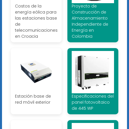
Costos de la
Proyecto de
energía eólica para
Construcción de
las estaciones base
Almacenamiento
de
Independiente de
telecomunicaciones
Energía en
en Croacia
Colombia
Estación base de
Especificaciones del
red móvil exterior
panel fotovoltaico
de 445 WP