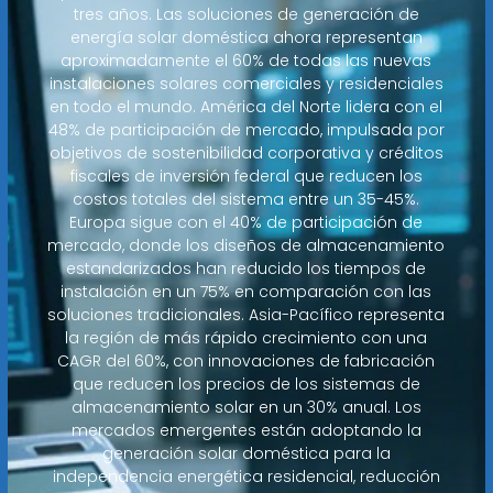
tres años. Las soluciones de generación de
energía solar doméstica ahora representan
aproximadamente el 60% de todas las nuevas
instalaciones solares comerciales y residenciales
en todo el mundo. América del Norte lidera con el
48% de participación de mercado, impulsada por
objetivos de sostenibilidad corporativa y créditos
fiscales de inversión federal que reducen los
costos totales del sistema entre un 35-45%.
Europa sigue con el 40% de participación de
mercado, donde los diseños de almacenamiento
estandarizados han reducido los tiempos de
instalación en un 75% en comparación con las
soluciones tradicionales. Asia-Pacífico representa
la región de más rápido crecimiento con una
CAGR del 60%, con innovaciones de fabricación
que reducen los precios de los sistemas de
almacenamiento solar en un 30% anual. Los
mercados emergentes están adoptando la
generación solar doméstica para la
independencia energética residencial, reducción