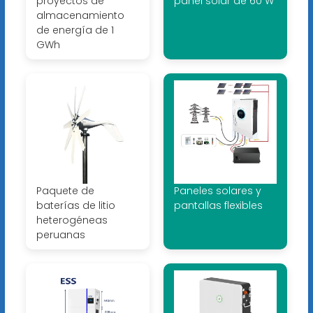
proyectos de
panel solar de 60 W
almacenamiento
de energía de 1
GWh
Paquete de
Paneles solares y
baterías de litio
pantallas flexibles
heterogéneas
peruanas