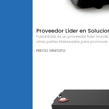
Proveedor Líder en Soluci
FusionSolar es un proveedor líder mundia
otras partes interesadas para promover 
PRECIO GRATUITO