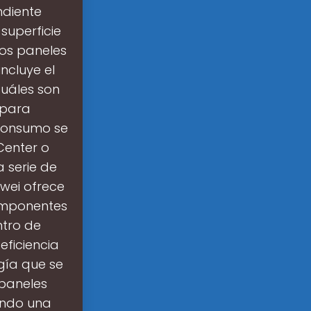
ndiente
superficie
los paneles
ncluye el
Cuáles son
 para
consumo se
Center o
 serie de
wei ofrece
componentes
ntro de
eficiencia
gía que se
 paneles
iendo una