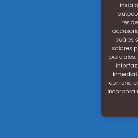
instal
autocon
resid
accesori
cuáles s
solares 
parciales.
interfa
inmediato
con una ef
Incorpora 