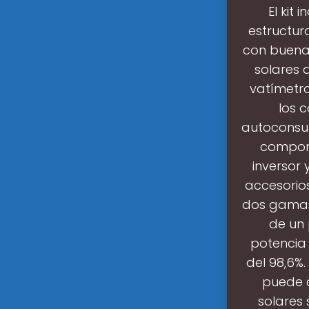
El kit
estructur
con buena 
solares 
vatímetro
los 
autoconsu
compone
inversor
accesorio
dos gamas 
de un 
potencia 
del 98,6%
puede a
solares 