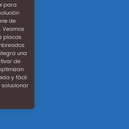
ei para
solución
rie de
). Veamos
as placas
ombreados
Integra una
tivar de
 optimizan
da y fácil.
 solucionar