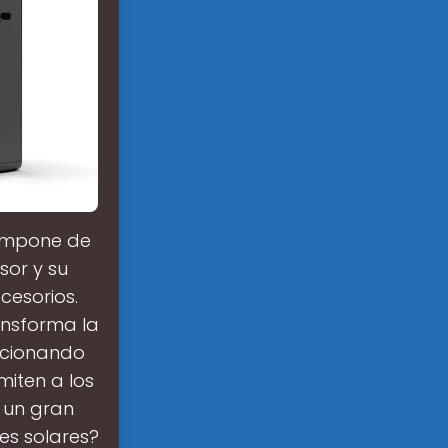
compone de
sor y su
cesorios.
ansforma la
orcionando
miten a los
 un gran
es solares?