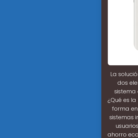
La soluci
dos ele
sistema 
¿Qué es la
forma en 
sistemas i
usuario
ahorro eco