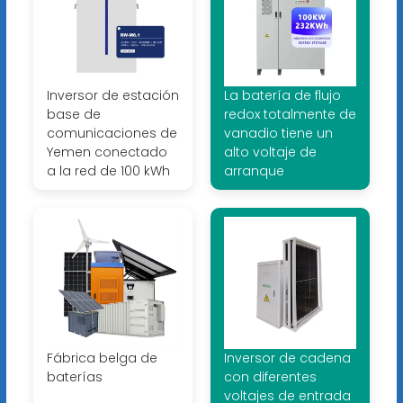
Inversor de estación
La batería de flujo
base de
redox totalmente de
comunicaciones de
vanadio tiene un
Yemen conectado
alto voltaje de
a la red de 100 kWh
arranque
Fábrica belga de
Inversor de cadena
baterías
con diferentes
voltajes de entrada