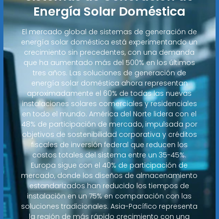
Energía Solar Doméstica
El mercado global de sistemas de generación de
energía solar doméstica está experimentando un
crecimiento sin precedentes, con una demanda
que ha aumentado más del 500% en los últimos
tres años. Las soluciones de generación de
energía solar doméstica ahora representan
aproximadamente el 60% de todas las nuevas
instalaciones solares comerciales y residenciales
en todo el mundo. América del Norte lidera con el
48% de participación de mercado, impulsada por
objetivos de sostenibilidad corporativa y créditos
fiscales de inversión federal que reducen los
costos totales del sistema entre un 35-45%.
Europa sigue con el 40% de participación de
mercado, donde los diseños de almacenamiento
estandarizados han reducido los tiempos de
instalación en un 75% en comparación con las
soluciones tradicionales. Asia-Pacífico representa
la región de más rápido crecimiento con una