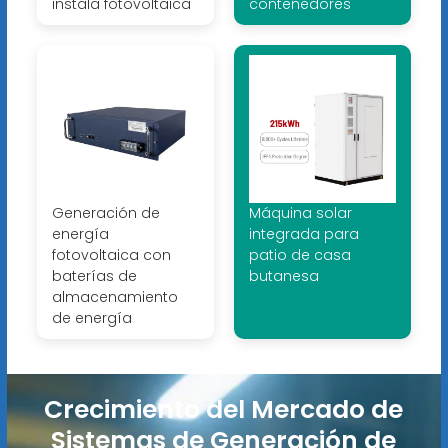
instala fotovoltaica
contenedores
Generación de
Máquina solar
energía
integrada para
fotovoltaica con
patio de casa
baterías de
butanesa
almacenamiento
de energía
Crecimiento del Mercado de
Sistemas de Generación de