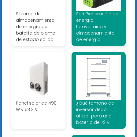
Sistema de
Sori Generación de
almacenamiento
energía
de energía de
fotovoltaica y
batería de plomo
almacenamiento
de estado sólido
de energía
Panel solar de 490
¿Qué tamaño de
W y 53 3 V
inversor debo
utilizar para una
batería de 72 V