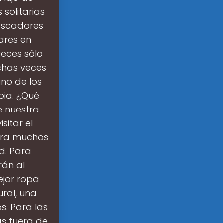
solitarias
pescadores
ares en
eces sólo
chas veces
uno de los
bia. ¿Qué
e nuestra
sitar el
para muchos
ad. Para
rán al
ejor ropa
ural, una
s. Para las
as fuera de