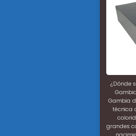
¿Dónde se
Gambia 
Gambia do
técnica
colori
grandes co
nacimie