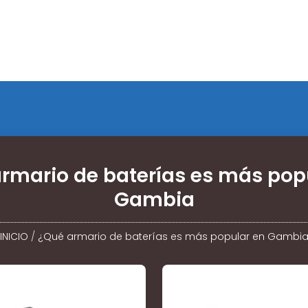
rmario de baterías es más pop
Gambia
INICIO
/
¿Qué armario de baterías es más popular en Gambi