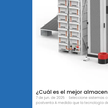
¿Cuál es el mejor almace
7 de jun. de 2025 · Seleccione sistemas c
postventa A medida que la tecnología 