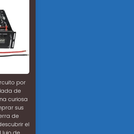
rcuito por
blada de
na curiosa
prar sus
erra de
escubrir el
 lujo de