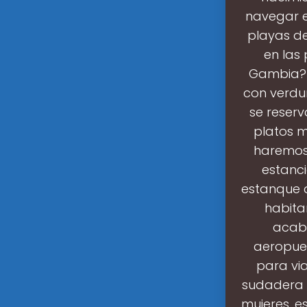
navegar e
playas de
en las
Gambia?L
con verdu
se reserv
platos m
haremos 
estanci
estanque d
habitan
acaba
aeropuer
para via
sudadera l
mujeres, e