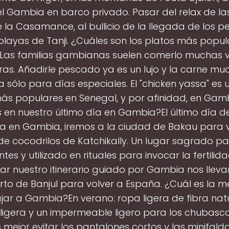
l Gambia en barco privado. Pasar del relax de las 
 la Casamance, al bullicio de la llegada de los 
 playas de Tanji. ¿Cuáles son los platos más popul
as familias gambianas suelen comerlo muchas v
ras. Añadirle pescado ya es un lujo y la carne mu
a sólo para días especiales. El "chicken yassa" es 
ás populares en Senegal, y por afinidad, en Gam
en nuestro último día en Gambia?El último día d
a en Gambia, iremos a la ciudad de Bakau para vi
e cocodrilos de Katchikally. Un lugar sagrado 
tes y utilizado en rituales para invocar la fertilid
r nuestro itinerario guiado por Gambia nos lleva
to de Banjul para volver a España. ¿Cuál es la m
jar a Gambia?En verano: ropa ligera de fibra nat
igera y un impermeable ligero para los chubasco
s mejor evitar los pantalones cortos y las minifald