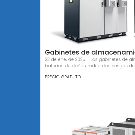
Gabinetes de almacenamie
23 de ene. de 2025 · Los gabinetes de a
baterías de daños, reduce los riesgos de
PRECIO GRATUITO