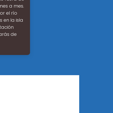
 mes a mes.
r el río
en la isla
tación
arás de