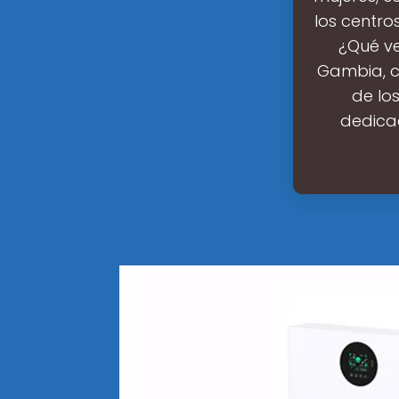
los centro
¿Qué ve
Gambia, c
de lo
dedica