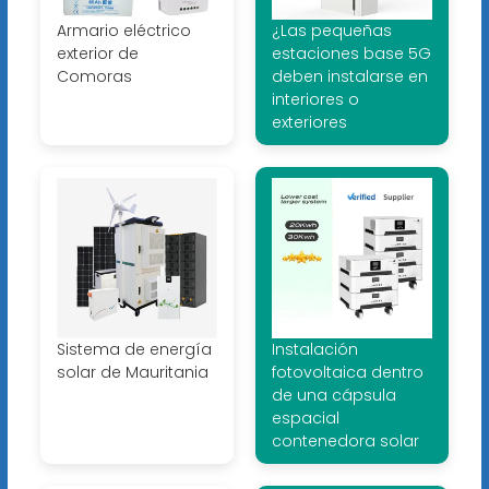
Armario eléctrico
¿Las pequeñas
exterior de
estaciones base 5G
Comoras
deben instalarse en
interiores o
exteriores
Sistema de energía
Instalación
solar de Mauritania
fotovoltaica dentro
de una cápsula
espacial
contenedora solar