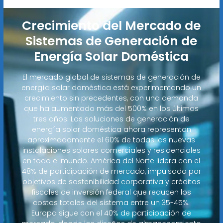
Crecimiento del Mercado de
Sistemas de Generación de
Energía Solar Doméstica
El mercado global de sistemas de generación de
energía solar doméstica está experimentando un
crecimiento sin precedentes, con una demanda
que ha aumentado más del 500% en los últimos
tres años. Las soluciones de generación de
energía solar doméstica ahora representan
aproximadamente el 60% de todas las nuevas
instalaciones solares comerciales y residenciales
en todo el mundo. América del Norte lidera con el
48% de participación de mercado, impulsada por
objetivos de sostenibilidad corporativa y créditos
fiscales de inversión federal que reducen los
costos totales del sistema entre un 35-45%.
Europa sigue con el 40% de participación de