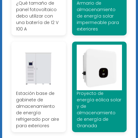
¿Qué tamaño de
Armario de
panel fotovoltaico
almacenamiento
debo utilizar con
de energía solar
una batería de 12 V
impermeable para
100 A
exteriores
Estación base de
Proyecto de
gabinete de
energía eólica solar
almacenamiento
y de
de energía
almacenamiento
refrigerado por aire
de energía de
para exteriores
Granada