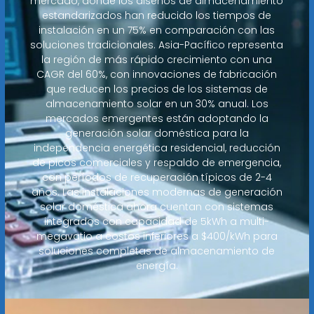
mercado, donde los diseños de almacenamiento
estandarizados han reducido los tiempos de
instalación en un 75% en comparación con las
soluciones tradicionales. Asia-Pacífico representa
la región de más rápido crecimiento con una
CAGR del 60%, con innovaciones de fabricación
que reducen los precios de los sistemas de
almacenamiento solar en un 30% anual. Los
mercados emergentes están adoptando la
generación solar doméstica para la
independencia energética residencial, reducción
de picos comerciales y respaldo de emergencia,
con períodos de recuperación típicos de 2-4
años. Las instalaciones modernas de generación
solar doméstica ahora cuentan con sistemas
integrados con capacidad de 5kWh a multi-
megavatio a costos inferiores a $400/kWh para
soluciones completas de almacenamiento de
energía.