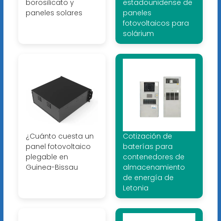
borosilicato y
estadounidense de
paneles solares
paneles
fotovoltaicos para
solárium
¿Cuánto cuesta un
Cotización de
panel fotovoltaico
baterías para
plegable en
contenedores de
Guinea-Bissau
almacenamiento
de energía de
Letonia