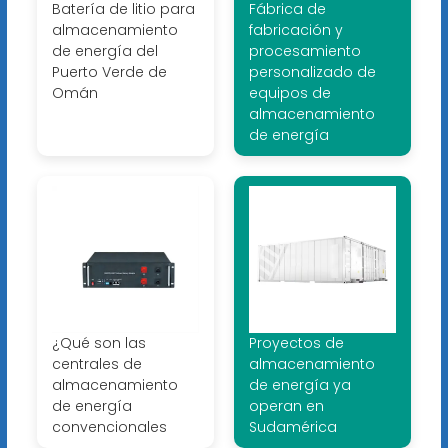
Batería de litio para
Fábrica de
almacenamiento
fabricación y
de energía del
procesamiento
Puerto Verde de
personalizado de
Omán
equipos de
almacenamiento
de energía
¿Qué son las
Proyectos de
centrales de
almacenamiento
almacenamiento
de energía ya
de energía
operan en
convencionales
Sudamérica