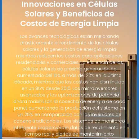
Innovaciones en Células
Solares y Beneficios de
Costos de Energía Limpia
Los avances tecnológicos están mejorando
drásticamente el rendimiento de las células
solares y la generación de energía limpia
mientras reducen los costos para aplicaciones
residenciales y comerciales. La eficiencia de las
células solares de próxima generación ha
aumentado del 15% a más del 22% en la última
década, mientras que los costos han disminuido
en un 85% desde 2010. Los microinversores
avanzados y los optimizadores de potencia
ahora maximizan la cosecha de energía de cada
panel, aumentando la producción del sistema en
un 25% en comparación con los inversores de
cadena tradicionales. Los sistemas de monitoreo
inteligente proporcionan datos de rendimiento en
tiempo real y alertas de mantenimiento