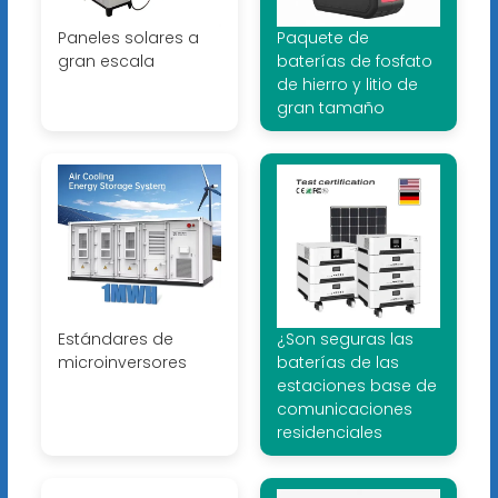
Paneles solares a
Paquete de
gran escala
baterías de fosfato
de hierro y litio de
gran tamaño
Estándares de
¿Son seguras las
microinversores
baterías de las
estaciones base de
comunicaciones
residenciales