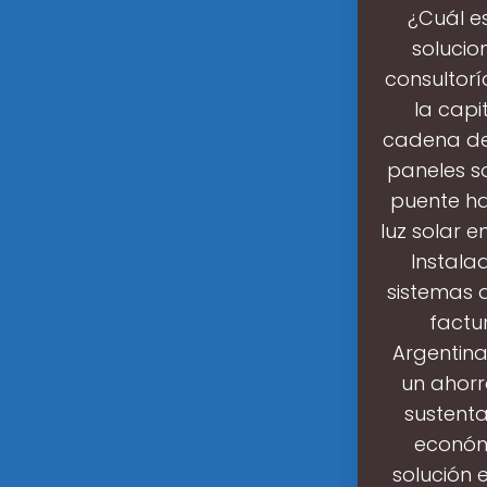
¿Cuál e
solucio
consultorí
la capi
cadena de 
paneles so
puente ha
luz solar e
Instala
sistemas 
factu
Argentina
un ahorr
sustenta
económ
solución 