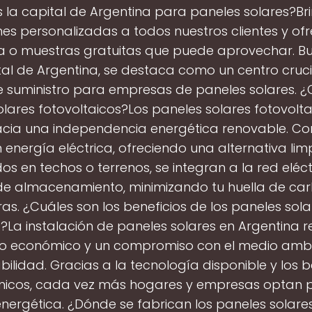
s la capital de Argentina para paneles solares?B
nes personalizadas a todos nuestros clientes y o
a o muestras gratuitas que puede aprovechar. Bu
tal de Argentina, se destaca como un centro cruci
suministro para empresas de paneles solares. ¿
lares fotovoltaicos?Los paneles solares fotovolta
cia una independencia energética renovable. Con
n energía eléctrica, ofreciendo una alternativa lim
dos en techos o terrenos, se integran a la red eléct
de almacenamiento, minimizando tu huella de car
ras. ¿Cuáles son los beneficios de los paneles sola
?La instalación de paneles solares en Argentina 
o económico y un compromiso con el medio ambi
bilidad. Gracias a la tecnología disponible y los b
icos, cada vez más hogares y empresas optan p
energética. ¿Dónde se fabrican los paneles solare