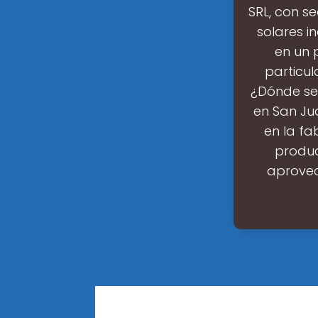
SRL, con s
solares i
en un 
particu
¿Dónde se 
en San Jua
en la fa
produc
aprovec