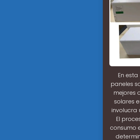
En esta
paneles so
mejores 
solares e
involucra 
El proces
consumo en
determin