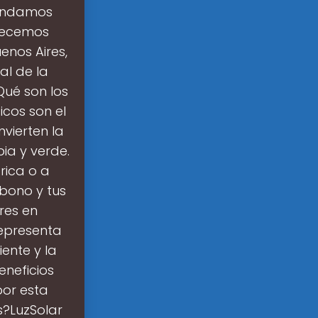
rindamos
frecemos
enos Aires,
al de la
Qué son los
icos son el
vierten la
pia y verde.
rica o a
bono y tus
res en
representa
ente y la
eneficios
or esta
s?LuzSolar