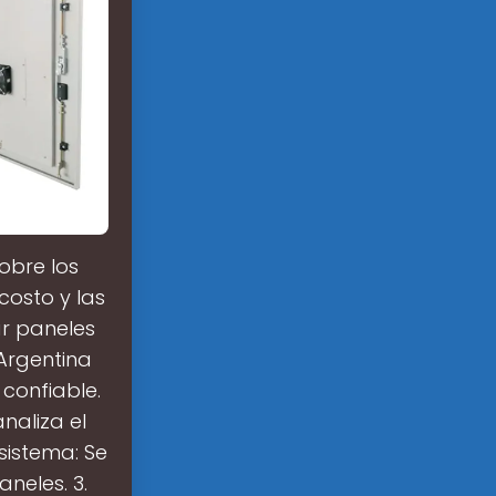
obre los
costo y las
r paneles
 Argentina
 confiable.
analiza el
sistema: Se
neles. 3.