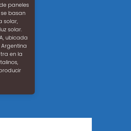
 de paneles
a se basan
 solar,
z solar.
SA, ubicada
e Argentina
tra en la
alinos,
producir