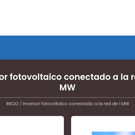
or fotovoltaico conectado a la r
MW
INICIO
/
Inversor fotovoltaico conectado a la red de 1 MW