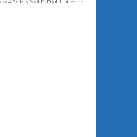
ifepo4 Battery Pack,12v170ah Lithium Ion