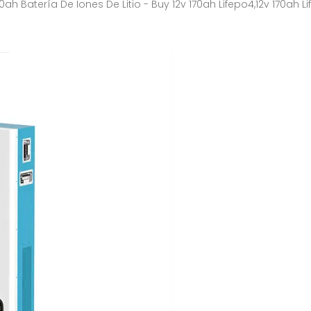
ah Batería De Iones De Litio - Buy 12v 170ah Lifepo4,12v 170ah L