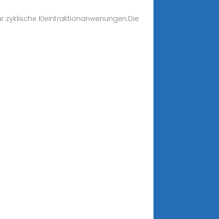
ür zyklische Kleintraktionanwenungen.Die