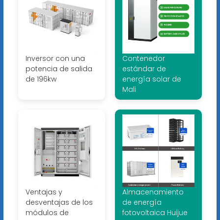
Inversor con una
Contenedor
potencia de salida
estándar de
de 196kw
energía solar de
Mali
Ventajas y
Almacenamiento
desventajas de los
de energía
módulos de
fotovoltaica Huijue