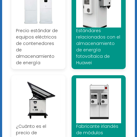
Precio estándar de
Estándares
equipos eléctricos
relacionados con el
de contenedores
almacenamiento
de
de energía
almacenamiento
fotovoltaica de
de energía
Huawei
¿Cuánto es el
Fabricante irlandés
precio de
de módulos