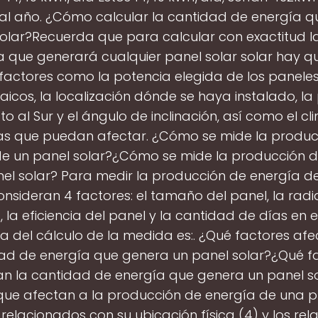
al año. ¿Cómo calcular la cantidad de energía 
solar?Recuerda que para calcular con exactitud l
 que generará cualquier panel solar solar hay q
factores como la potencia elegida de los paneles
aicos, la localización dónde se haya instalado, la
o al Sur y el ángulo de inclinación, así como el cl
s que puedan afectar. ¿Cómo se mide la produc
de un panel solar?¿Cómo se mide la producción d
el solar? Para medir la producción de energía d
consideran 4 factores: el tamaño del panel, la radi
, la eficiencia del panel y la cantidad de días en e
a del cálculo de la medida es:. ¿Qué factores afe
ad de energía que genera un panel solar?¿Qué f
an la cantidad de energía que genera un panel so
que afectan a la producción de energía de una p
s relacionados con su ubicación física (4) y los re