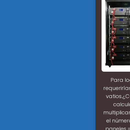
Para lo
requeriría
vatios.¿C
calcul
multiplic
el númer
paneles =