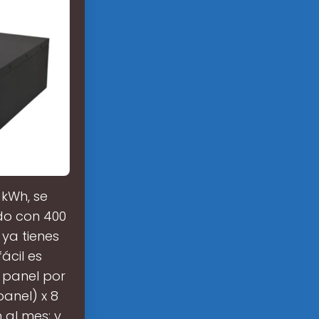
 kWh, se
ado con 400
 ya tienes
ácil es
 panel por
anel) x 8
 al mes; y