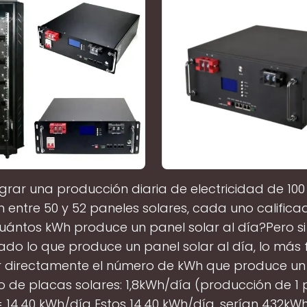
grar una producción diaria de electricidad de 100
n entre 50 y 52 paneles solares, cada uno calific
uántos kWh produce un panel solar al día?Pero si
ado lo que produce un panel solar al día, lo más f
ar directamente el número de kWh que produce un
o de placas solares: 1,8kWh/día (producción de 1 p
 14,40 kWh/día Estos 14,40 kWh/día, serían 432kWh