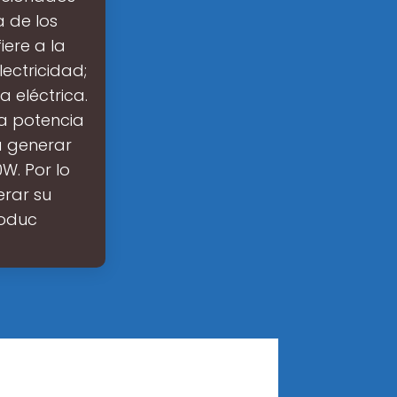
a de los
iere a la
ectricidad;
 eléctrica.
a potencia
a generar
W. Por lo
erar su
roduc