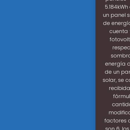
5.184kWh 
un panel 
de energía
cuenta 
fotovolt
respect
sombra
energía 
de un pan
solar, se 
recibida
fórmul
cantid
modific
factores 
son 6, lo