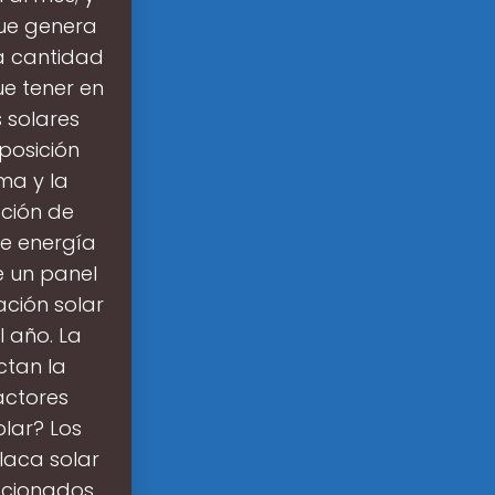
que genera
a cantidad
ue tener en
 solares
 posición
ima y la
ción de
e energía
e un panel
ación solar
l año. La
ctan la
actores
lar? Los
laca solar
lacionados