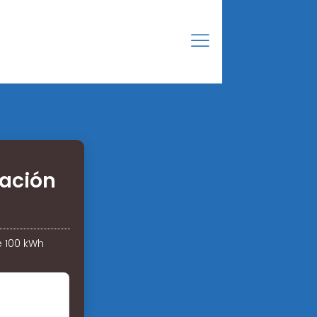
ración
e 100 kWh