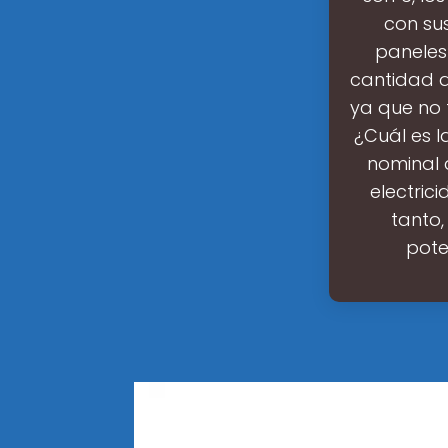
con sus
paneles 
cantidad d
ya que no 
¿Cuál es 
nominal 
electric
tanto,
pote