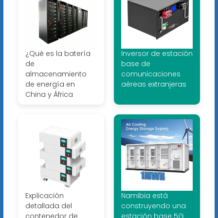
¿Qué es la batería
Inversor de estación
de
base de
almacenamiento
comunicaciones
de energía en
aéreas extranjeras
China y África
Explicación
Namibia está
detallada del
construyendo una
contenedor de
estación base 5G