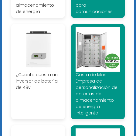
almacenamiento
para
de energía
comunicaciones
¿Cuanto cuesta un
Costa de Marfil
inversor de batería
Empresa de
de 48v
personalización de
baterías de
almacenamiento
de energía
inteligente