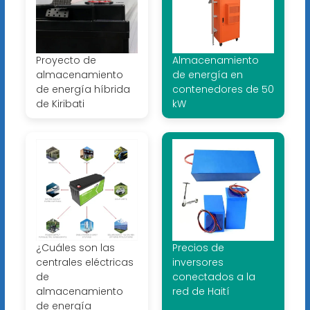
Proyecto de
Almacenamiento
almacenamiento
de energía en
de energía híbrida
contenedores de 50
de Kiribati
kW
¿Cuáles son las
Precios de
centrales eléctricas
inversores
de
conectados a la
almacenamiento
red de Haití
de energía