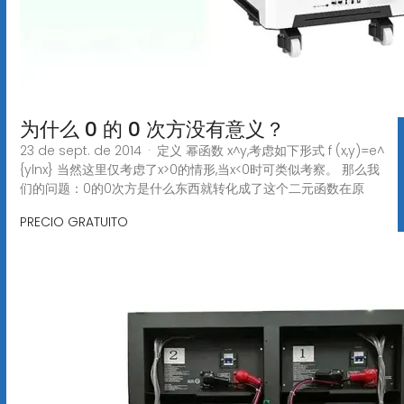
为什么 0 的 0 次方没有意义？
23 de sept. de 2014 · 定义 幂函数 x^y,考虑如下形式 f (x,y)=e^
{ylnx} 当然这里仅考虑了x>0的情形,当x<0时可类似考察。 那么我
们的问题：0的0次方是什么东西就转化成了这个二元函数在原
PRECIO GRATUITO