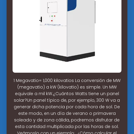
1 Megavatio= 1,000 kilovatios La conversión de MW
(megavatio) a kW (kilovatio) es simple. Un MW
equivale a mil kW.¿Cuántos Watts tiene un panel
solar?Un panel típico de, por ejemplo, 300 W va a
generar dicha potencia por cada hora de sol. De
este modo, en un día de verano o primavera
soleado y de zona cálida, podremos disfrutar de
esta cantidad multiplicada por las horas de sol.
Veámoslo con un ejemplo:. ¿Cómo calcular el